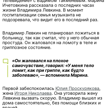
телевидение» с Вадимом Такменевым. Марина
Ичетовкина рассказала о последних часах
жизни Владимира Левкина. В момент
госпитализации семья музыканта не
подозревала, что видит его в последний раз.
Владимир Левкин не планировал ложиться в
больницу, так как считал, что у него обычная
простуда. Он жаловался на ломоту в теле и
гриппозное состояние.
«Он жаловался на плохое
самочувствие, говорил: «У меня тело
ломит, как при гриппе, как будто
заболеваю», — вспомнила Марина.
Первой забеспокоилась
Юлия Проскурякова
,
жена
Игоря Николаева
. Она уговорила жену
Левкина вызвать скорую. Владимир вышел из
дома самостоятельно, без помощи близких и
врачей.