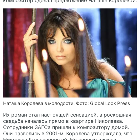
композитор сделал предложение Наташе Королевой.
Наташа Королева в молодости. Фото: Global Look Press
Их роман стал настоящей сенсацией, а роскошная
свадьба началась прямо в квартире Николаева.
Сотрудники ЗАГСа пришли к композитору домой.
Они развелись в 2001-м. Королева утверждала, что
Николаев был неверен ей. Но первую измену