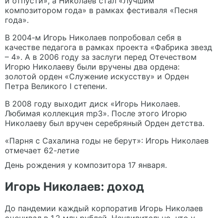
и отпусти», а Николаев стал «Лучшим
композитором года» в рамках фестиваля «Песня
года».
В 2004-м Игорь Николаев попробовал себя в
качестве педагога в рамках проекта «Фабрика звезд
– 4». А в 2006 году за заслуги перед Отечеством
Игорю Николаеву были вручены два ордена:
золотой орден «Служение искусству» и Орден
Петра Великого I степени.
В 2008 году выходит диск «Игорь Николаев.
Любимая коллекция mp3». После этого Игорю
Николаеву был вручен серебряный Орден детства.
«Парня с Сахалина годы не берут»: Игорь Николаев
отмечает 62-летие
День рождения у композитора 17 января.
Игорь Николаев: доход
До пандемии каждый корпоратив Игорь Николаев
оценивал в 1,2 млн рублей. Неудивительно, что у