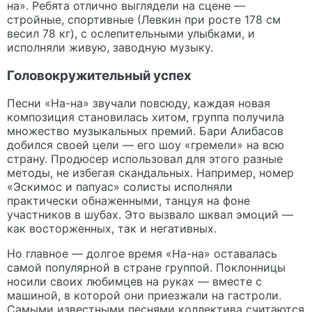
на». Ребята отлично выглядели на сцене —
стройные, спортивные (Левкин при росте 178 см
весил 78 кг), с ослепительными улыбками, и
исполняли живую, заводную музыку.
Головокружительный успех
Песни «На-на» звучали повсюду, каждая новая
композиция становилась хитом, группа получила
множество музыкальных премий. Бари Алибасов
добился своей цели — его шоу «гремели» на всю
страну. Продюсер использовал для этого разные
методы, не избегая скандальных. Например, номер
«Эскимос и папуас» солисты исполняли
практически обнаженными, танцуя на фоне
участников в шубах. Это вызвало шквал эмоций —
как восторженных, так и негативных.
Но главное — долгое время «На-на» оставалась
самой популярной в стране группой. Поклонницы
носили своих любимцев на руках — вместе с
машиной, в которой они приезжали на гастроли.
Самыми известными песнями коллектива считаются