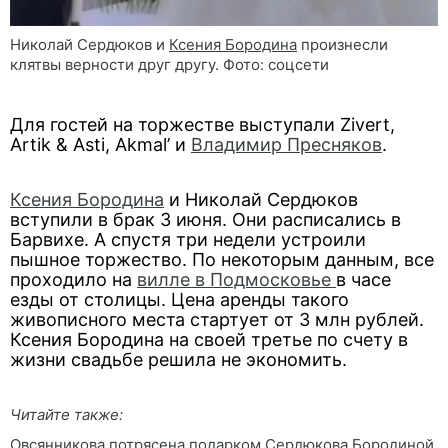
Николай Сердюков и
Ксения Бородина
произнесли
клятвы верности друг другу. Фото: соцсети
Для гостей на торжестве выступали Zivert,
Artik & Asti, Akmal’ и
Владимир Пресняков
.
Ксения Бородина
и Николай Сердюков
вступили в брак 3 июня. Они расписались в
Барвихе. А спустя три недели устроили
пышное торжество. По некоторым данным, все
проходило на
вилле в Подмосковье
в часе
езды от столицы. Цена аренды такого
живописного места стартует от 3 млн рублей.
Ксения Бородина на своей третье по счету в
жизни свадьбе решила не экономить.
Читайте также:
Овсянникова потрясена подарком Сердюкова Бородиной