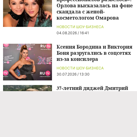
Орлова высказалась на фоне
скандала с женой-
косметологом Омарова
НОВОСТИ ШОУ-БИЗНЕСА
04.08.2026 / 16:41
Ксения Бородина и Виктория
Боня разругались в соцсетях
из-за консилера
НОВОСТИ ШОУ-БИЗНЕСА
30.07.2026 / 13:30
37-летний диджей Дмитрий
Фырин пропал в Таиланде
после проблем с
документами
НОВОСТИ ШОУ-БИЗНЕСА
1 час назад
Пострадавшая от жены