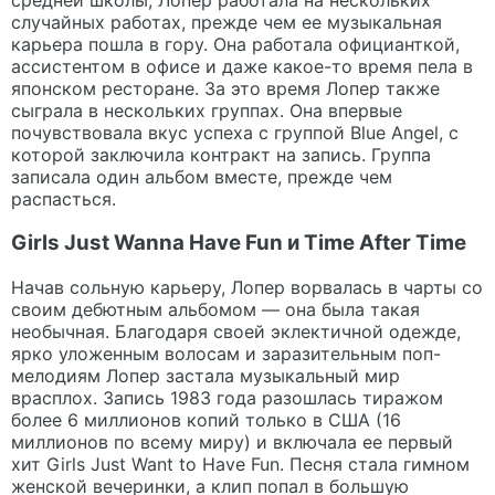
случайных работах, прежде чем ее музыкальная
карьера пошла в гору. Она работала официанткой,
ассистентом в офисе и даже какое-то время пела в
японском ресторане. За это время Лопер также
сыграла в нескольких группах. Она впервые
почувствовала вкус успеха с группой Blue Angel, с
которой заключила контракт на запись. Группа
записала один альбом вместе, прежде чем
распасться.
Girls Just Wanna Have Fun и Time After Time
Начав сольную карьеру, Лопер ворвалась в чарты со
своим дебютным альбомом — она была такая
необычная. Благодаря своей эклектичной одежде,
ярко уложенным волосам и заразительным поп-
мелодиям Лопер застала музыкальный мир
врасплох. Запись 1983 года разошлась тиражом
более 6 миллионов копий только в США (16
миллионов по всему миру) и включала ее первый
хит Girls Just Want to Have Fun. Песня стала гимном
женской вечеринки, а клип попал в большую