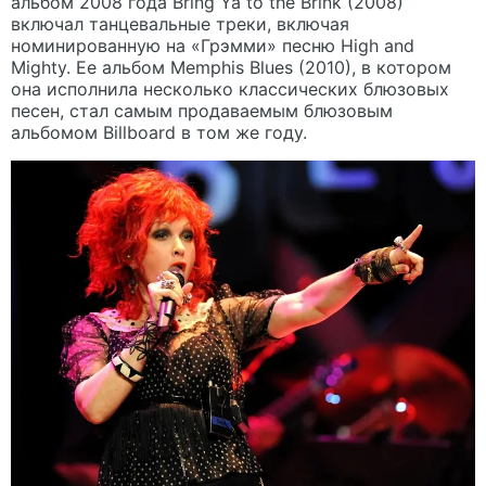
альбом 2008 года Bring Ya to the Brink (2008)
включал танцевальные треки, включая
номинированную на «Грэмми» песню High and
Mighty. Ее альбом Memphis Blues (2010), в котором
она исполнила несколько классических блюзовых
песен, стал самым продаваемым блюзовым
альбомом Billboard в том же году.