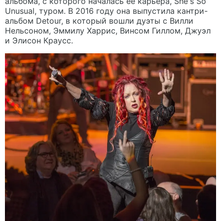
альбома, с которого началась ее карьера, She's So
Unusual, туром. В 2016 году она выпустила кантри-
альбом Detour, в который вошли дуэты с Вилли
Нельсоном, Эммилу Харрис, Винсом Гиллом, Джуэл
и Элисон Краусс.