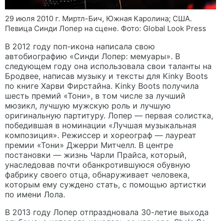
29 июля 2010 г. Миртл-Бич, Южная Каролина; США.
Певица Синди Лопер на сцене. Фото: Global Look Press
В 2012 году поп-икона написала свою
автобиографию «Синди Лопер: мемуары». В
следующем году она использовала свои таланты на
Бродвее, написав музыку и тексты для Kinky Boots
по книге Харви Фирстайна. Kinky Boots получила
шесть премий «Тони», в том числе за лучший
мюзикл, лучшую мужскую роль и лучшую
оригинальную партитуру. Лопер — первая солистка,
победившая в номинации «Лучшая музыкальная
композиция». Режиссер и хореограф — лауреат
премии «Тони» Джерри Митчелл. В центре
постановки — жизнь Чарли Прайса, который,
унаследовав почти обанкротившуюся обувную
фабрику своего отца, обнаруживает человека,
которым ему суждено стать, с помощью артистки
по имени Лола.
В 2013 году Лопер отпраздновала 30-летие выхода