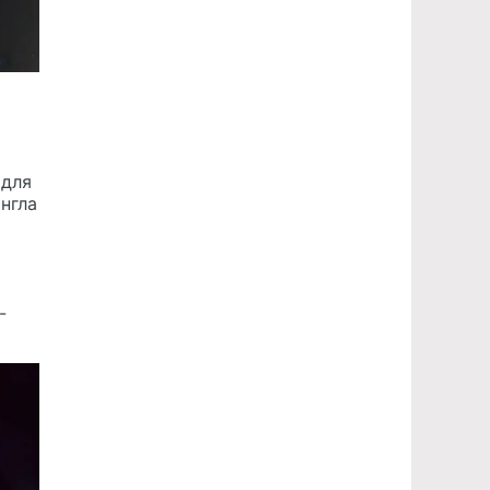
 для
нгла
-