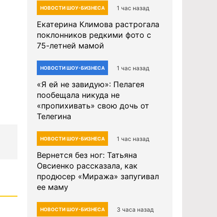
1 час назад
НОВОСТИ ШОУ-БИЗНЕСА
Екатерина Климова растрогала
поклонников редкими фото с
75-летней мамой
1 час назад
НОВОСТИ ШОУ-БИЗНЕСА
«Я ей не завидую»: Пелагея
пообещала никуда не
«пропихивать» свою дочь от
Телегина
1 час назад
НОВОСТИ ШОУ-БИЗНЕСА
Вернется без ног: Татьяна
Овсиенко рассказала, как
продюсер «Миража» запугивал
ее маму
3 часа назад
НОВОСТИ ШОУ-БИЗНЕСА