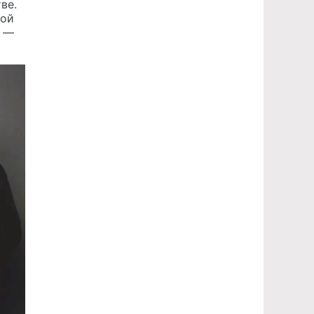
ве.
бой
л —