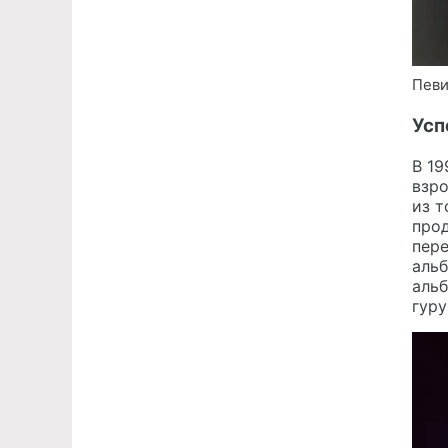
Певи
Усп
В 19
взро
из т
прод
пере
альб
альб
гуру