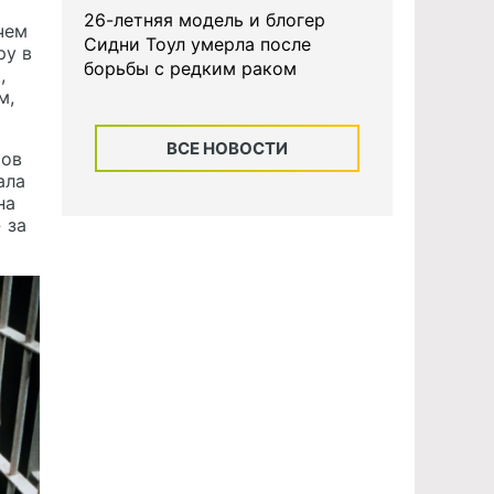
26-летняя модель и блогер
чем
Сидни Тоул умерла после
ру в
борьбы с редким раком
,
м,
ВСЕ НОВОСТИ
ков
ала
на
 за