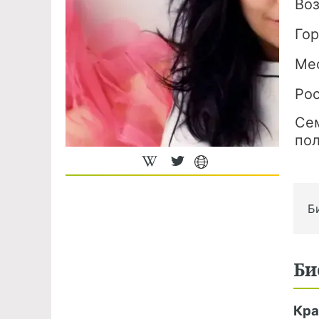
Во
Го
Ме
Ро
Се
по
Б
Би
Кра