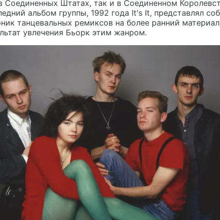
в Соединенных Штатах, так и в Соединенном Королевст
едний альбом группы, 1992 года It's It, представлял со
ник танцевальных ремиксов на более ранний материа
льтат увлечения Бьорк этим жанром.