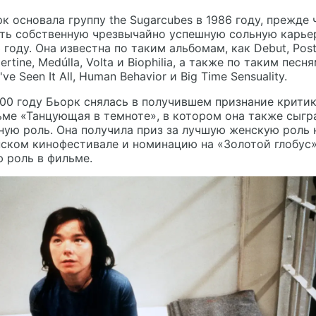
к основала группу the Sugarcubes в 1986 году, прежде 
ть собственную чрезвычайно успешную сольную карье
 году. Она известна по таким альбомам, как Debut, Post
ertine, Medúlla, Volta и Biophilia, а также по таким песня
I've Seen It All, Human Behavior и Big Time Sensuality.
00 году Бьорк снялась в получившем признание крити
ме «Танцующая в темноте», в котором она также сыгр
ную роль. Она получила приз за лучшую женскую роль 
ском кинофестивале и номинацию на «Золотой глобус»
 роль в фильме.