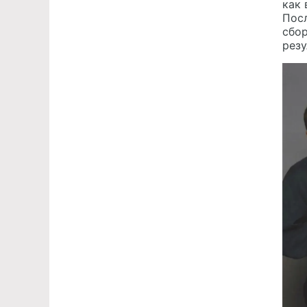
как 
Посл
сбор
резу