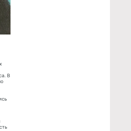
х
а. В
по
ись
й
сть