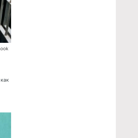
Look
 как