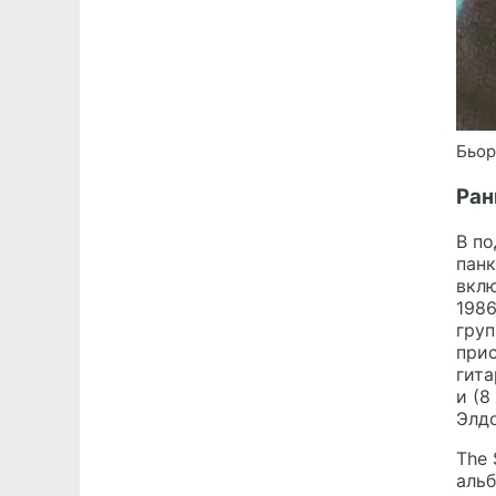
Бьор
Ран
В по
панк
вклю
1986
груп
при
гита
и (8
Элдо
The
альб