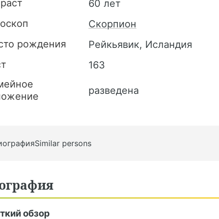
зраст
60 лет
роскоп
Скорпион
сто рождения
Рейкьявик, Исландия
ст
163
мейное
разведена
ложение
иография
Similar persons
ография
ткий обзор