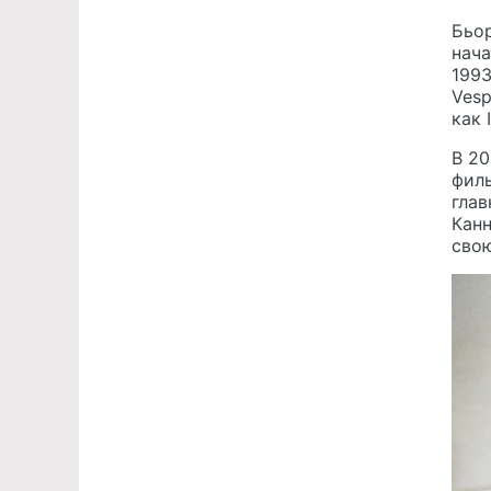
Бьор
нача
1993
Vesp
как 
В 20
филь
глав
Канн
свою