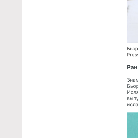
Бьор
Pres
Ран
Знам
Бьор
Исла
вып
исла