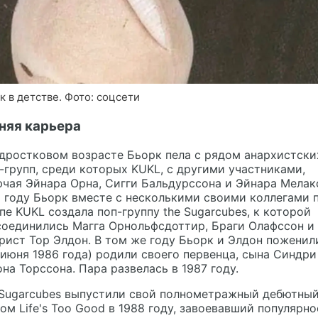
к в детстве. Фото: соцсети
няя карьера
дростковом возрасте Бьорк пела с рядом анархистски
-групп, среди которых KUKL, с другими участниками,
чая Эйнара Орна, Сигги Бальдурссона и Эйнара Мелакс
 году Бьорк вместе с несколькими своими коллегами 
пе KUKL создала поп-группу the Sugarcubes, к которой
соединились Магга Орнольфсдоттир, Браги Олафссон и
рист Тор Элдон. В том же году Бьорк и Элдон поженил
 июня 1986 года) родили своего первенца, сына Синдри
на Торссона. Пара развелась в 1987 году.
 Sugarcubes выпустили свой полнометражный дебютны
ом Life's Too Good в 1988 году, завоевавший популярно