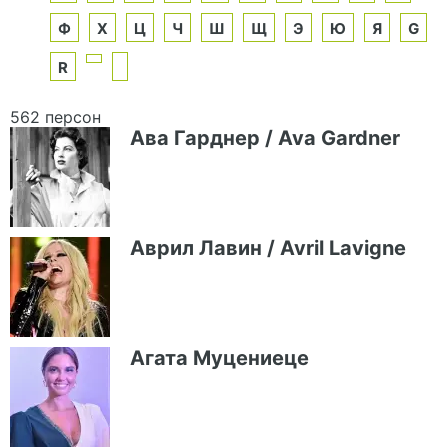
Ф
Х
Ц
Ч
Ш
Щ
Э
Ю
Я
G
R
562 персон
Ава Гарднер / Ava Gardner
Аврил Лавин / Avril Lavigne
Агата Муцениеце