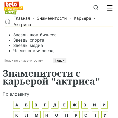
Главная
Знаменитости
Карьера
Актриса
Звезды шоу-бизнеса
Звезды спорта
Звезды медиа
Члены семьи звезд
Знаменитости с
карьерой "актриса"
По алфавиту
А
Б
В
Г
Д
Е
Ж
З
И
Й
К
Л
М
Н
О
П
Р
С
Т
У