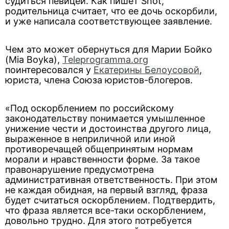
судиться певицей. Как пишет Shot,
родительница считает, что ее дочь оскорбили,
и уже написала соответствующее заявление.
Чем это может обернуться для Марии Бойко
(Mia Boyka),
Teleprogramma.org
поинтересовался у
Екатерины Белоусовой
,
юриста, члена Союза юристов-блогеров.
«Под оскорблением по российскому
законодательству понимается умышленное
унижение чести и достоинства другого лица,
выраженное в неприличной или иной
противоречащей общепринятым нормам
морали и нравственности форме. За такое
правонарушение предусмотрена
административная ответственность. При этом
не каждая обидная, на первый взгляд, фраза
будет считаться оскорблением. Подтвердить,
что фраза является все-таки оскорблением,
довольно трудно. Для этого потребуется