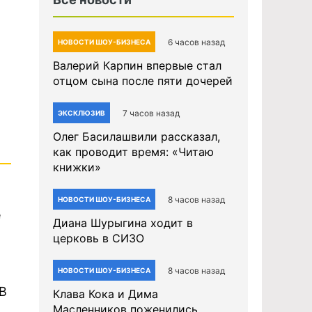
6 часов назад
НОВОСТИ ШОУ-БИЗНЕСА
Валерий Карпин впервые стал
отцом сына после пяти дочерей
7 часов назад
ЭКСКЛЮЗИВ
Олег Басилашвили рассказал,
как проводит время: «Читаю
книжки»
8 часов назад
НОВОСТИ ШОУ-БИЗНЕСА
е
Диана Шурыгина ходит в
церковь в СИЗО
8 часов назад
НОВОСТИ ШОУ-БИЗНЕСА
 В
Клава Кока и Дима
Масленников поженились