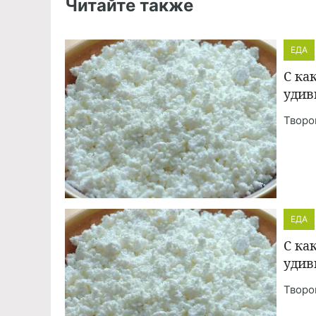
Читайте также
ЕДА
С ка
удив
Творо
ЕДА
С ка
удив
Творо