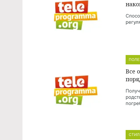
нако
Спосо
регул
ПОЛЕ
Все 
поря
Получ
родст
погре
СТИЛ