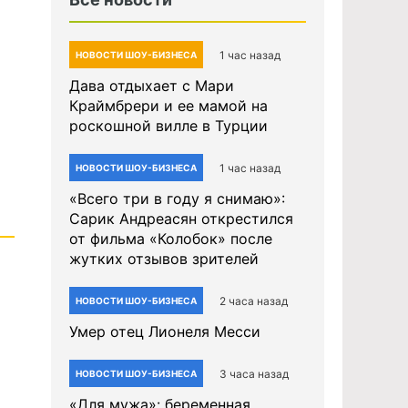
1 час назад
НОВОСТИ ШОУ-БИЗНЕСА
Дава отдыхает с Мари
Краймбрери и ее мамой на
роскошной вилле в Турции
1 час назад
НОВОСТИ ШОУ-БИЗНЕСА
«Всего три в году я снимаю»:
Сарик Андреасян открестился
от фильма «Колобок» после
жутких отзывов зрителей
2 часа назад
НОВОСТИ ШОУ-БИЗНЕСА
Умер отец Лионеля Месси
3 часа назад
НОВОСТИ ШОУ-БИЗНЕСА
«Для мужа»: беременная