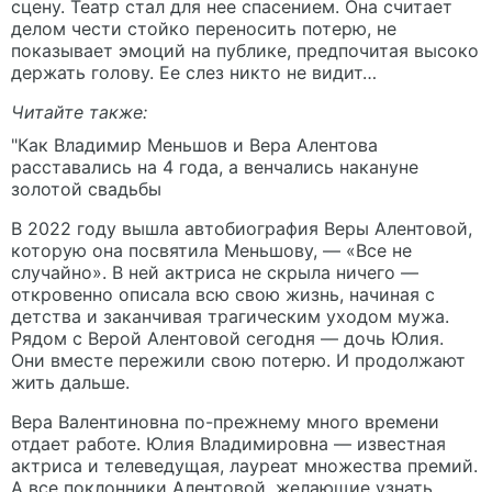
сцену. Театр стал для нее спасением. Она считает
делом чести стойко переносить потерю, не
показывает эмоций на публике, предпочитая высоко
держать голову. Ее слез никто не видит…
Читайте также:
"Как Владимир Меньшов и Вера Алентова
расставались на 4 года, а венчались накануне
золотой свадьбы
В 2022 году вышла автобиография Веры Алентовой,
которую она посвятила Меньшову, — «Все не
случайно». В ней актриса не скрыла ничего —
откровенно описала всю свою жизнь, начиная с
детства и заканчивая трагическим уходом мужа.
Рядом с Верой Алентовой сегодня — дочь Юлия.
Они вместе пережили свою потерю. И продолжают
жить дальше.
Вера Валентиновна по-прежнему много времени
отдает работе. Юлия Владимировна — известная
актриса и телеведущая, лауреат множества премий.
А все поклонники Алентовой, желающие узнать