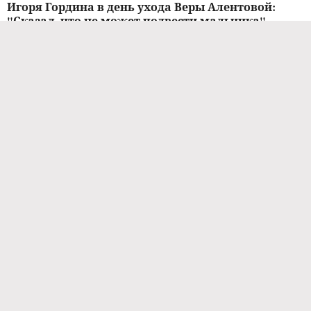
Игоря Гордина в день ухода Веры Алентовой:
"Сказал, что не может подвести мальчика"
02.01.2026 / 10:30
НОВОСТИ ШОУ-БИЗНЕСА
Меньшова подвела итоги года после ухода
Алентовой: "Это и есть потрясающий итог их
жизни"
01.01.2026 / 13:40
НОВОСТИ ШОУ-БИЗНЕСА
Меньшова — о последних часах жизни
Алентовой: "Ей было тяжело всходить по
лестнице, но она поняла, что журналисты
смотрят"
30.12.2025 / 17:00
НОВОСТИ ШОУ-БИЗНЕСА
Юлия Меньшова — о маме: "Она ушла, как
хотела. Она мечтала так уйти"
29.12.2025 / 15:00
НОВОСТИ ШОУ-БИЗНЕСА