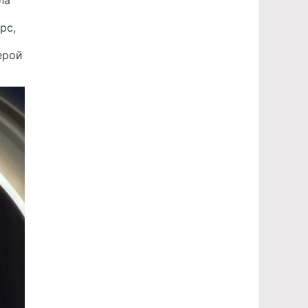
ла
рс,
ерой