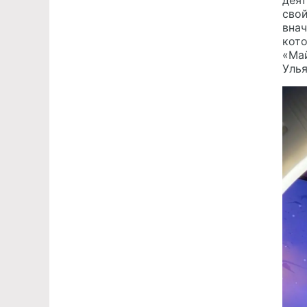
деят
свой
внач
кото
«Май
Улья