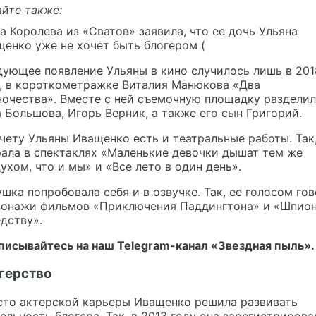
йте также:
а Королева из «Сватов» заявила, что ее дочь Ульяна
енко уже не хочет быть блогером (
ующее появление Ульяны в кино случилось лишь в 201
, в короткометражке Виталия Манюкова «Два
очества». Вместе с ней съемочную площадку раздели
 Большова, Игорь Верник, а также его сын Григорий.
чету Ульяны Иващенко есть и театральные работы. Так
ала в спектаклях «Маленькие девочки дышат тем же
ухом, что и мы» и «Все лето в один день».
шка попробовала себя и в озвучке. Так, ее голосом го
сонажи фильмов «Приключения Паддингтона» и «Шпион
дству».
писывайтесь на наш Telegram-канал
«Звездная пыль».
герство
сто актерской карьеры Иващенко решила развивать