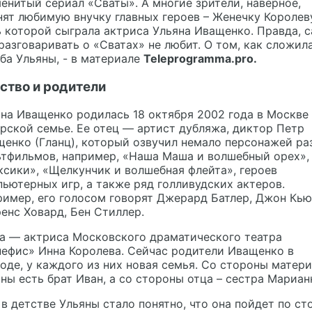
енитый сериал «Сваты». А многие зрители, наверное,
ят любимую внучку главных героев – Женечку Королев
 которой сыграла актриса Ульяна Иващенко. Правда, 
разговаривать о «Сватах» не любит. О том, как сложил
ба Ульяны, - в материале
Teleprogramma.pro.
ство и родители
яна Иващенко
родилась 18 октября 2002 года в Москве
рской семье. Ее отец — артист дубляжа, диктор Петр
енко (Гланц), который озвучил немало персонажей ра
ьтфильмов, например, «Наша Маша и волшебный орех»,
сики», «Щелкунчик и волшебная флейта», героев
ьютерных игр, а также ряд голливудских актеров.
имер, его голосом говорят Джерард Батлер, Джон Кью
енс Ховард, Бен Стиллер.
а — актриса Московского драматического театра
ефис» Инна Королева. Сейчас родители Иващенко в
оде, у каждого из них новая семья. Со стороны матери
ны есть брат Иван, а со стороны отца – сестра Мариан
в детстве Ульяны стало понятно, что она пойдет по ст