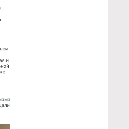
».
й
тнем
ая и
ьной
 же
 мама
щали