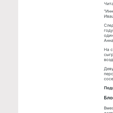
Чита
"Инн
Иващ
След
году
один
Анна
На с
сыгр
возд
Деву
пер
сосе
Под
Бло
Вме