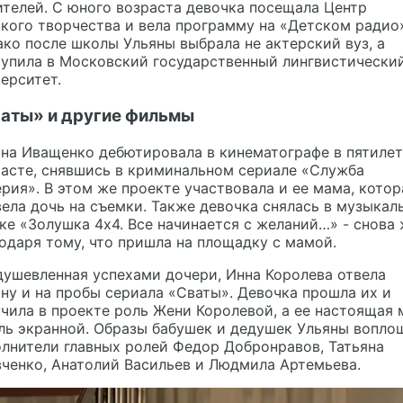
телей. С юного возраста девочка посещала Центр
кого творчества и вела программу на «Детском радио
ко после школы Ульяны выбрала не актерский вуз, а
тупила в Московский государственный лингвистически
ерситет.
аты» и другие фильмы
яна Иващенко дебютировала в кинематографе в пятиле
расте, снявшись в криминальном сериале «Служба
рия». В этом же проекте участвовала и ее мама, котор
ела дочь на съемки. Также девочка снялась в музыкал
ке «Золушка 4х4. Все начинается с желаний…» - снова
одаря тому, что пришла на площадку с мамой.
ушевленная успехами дочери, Инна Королева отвела
ну и на пробы сериала «Сваты». Девочка прошла их и
чила в проекте роль Жени Королевой, а ее настоящая
ль экранной. Образы бабушек и дедушек Ульяны вопло
лнители главных ролей Федор Добронравов, Татьяна
ченко, Анатолий Васильев и Людмила Артемьева.