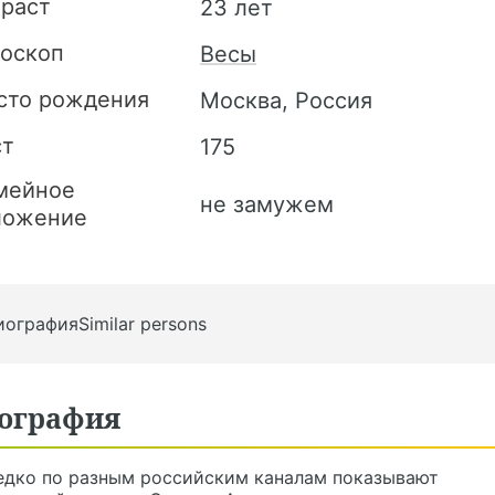
зраст
23 лет
роскоп
Весы
сто рождения
Москва, Россия
ст
175
мейное
не замужем
ложение
иография
Similar persons
ография
едко по разным российским каналам показывают