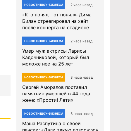
2 часа назад
НОВОСТИ ШОУ-БИЗНЕСА
«Кто понял, тот понял»: Дима
Билан отреагировал на хейт
после концерта на стадионе
2 часа назад
НОВОСТИ ШОУ-БИЗНЕСА
Умер муж актрисы Ларисы
Кадочниковой, который был
моложе нее на 25 лет
3 часа назад
НОВОСТИ ШОУ-БИЗНЕСА
Сергей Аморалов поставил
памятник умершей в 44 года
жене: «Прости! Лети»
3 часа назад
НОВОСТИ ШОУ-БИЗНЕСА
Маша Распутина о своей
пенсии: «Дали такую позорную»