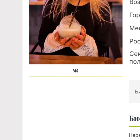
Во
Го
Ме
Ро
Се
по
Б
Би
Нер