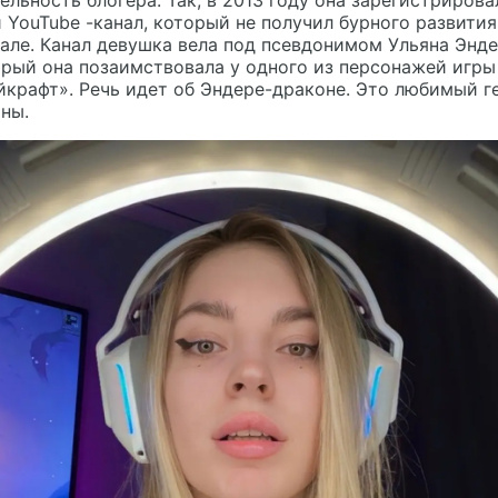
ельность блогера. Так, в 2013 году она зарегистрирова
 YouTube -канал, который не получил бурного развития
але. Канал девушка вела под псевдонимом Ульяна Энде
рый она позаимствовала у одного из персонажей игры
крафт». Речь идет об Эндере-драконе. Это любимый г
ны.