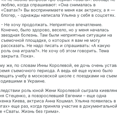
люблю, когда спрашивают: «Она снималась в
«Сватах?» Вы воспринимаете меня как актрису, а я —
блогер, - однажды написала Ульяна у себя в соцсетях.
- Не хочу продолжать. Неприятное впечатление.
Конечно, было здорово, весело, но у меня началась
звездная болезнь. Там были неприятные ситуации на
съемочной площадке, о которых я вам не могу
рассказать. Не надо писать и спрашивать: «А какую
роль она играла?». Не хочу об этом говорить. Тема
закрыта. Пока».
му же, по словам Инны Королевой, ее дочь очень устав
ремя съемочного периода. А ведь ей еще нужно было
ещать учебу в московской школе с поездками на съем
ходившими в Украине.
следствии роль юной Жени Королевой сыграла киевлян
я Стеценко, а повзрослевшей Евгении – еще одна
енка Киева, актриса Анна Кошмал. Ульяна появилась в
тах» еще раз, когда приняла участие в документально
е «Сваты. Жизнь без грима».