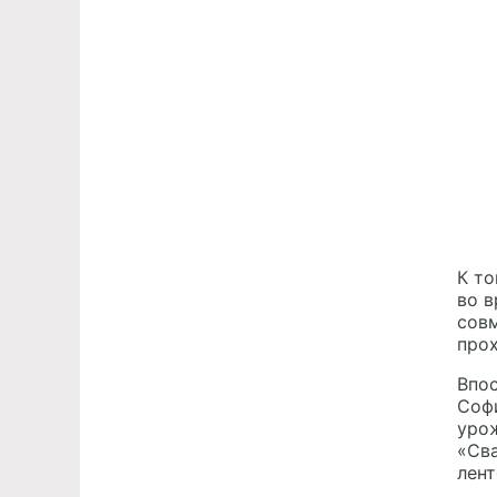
К то
во в
совм
про
Впо
Софи
урож
«Сва
лент