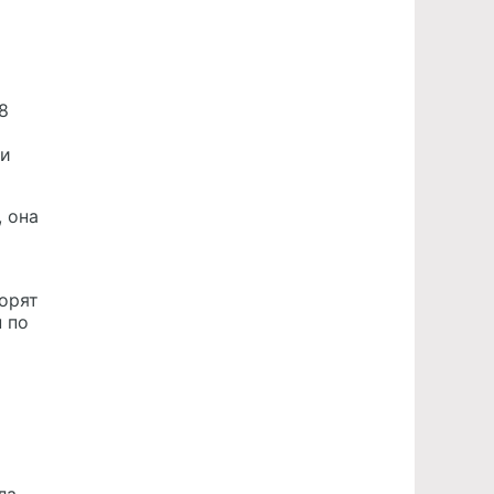
8
ли
, она
ворят
 по