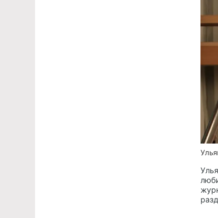
Улья
Улья
люби
журн
раз