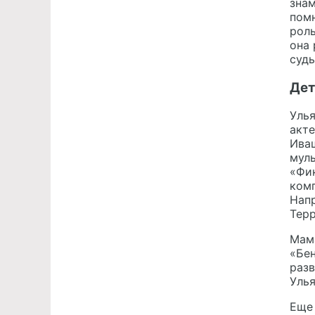
знам
помн
роль
она 
судь
Дет
Уль
акте
Иващ
мул
«Фик
комп
Напр
Терр
Мам
«Бен
разв
Улья
Еще 