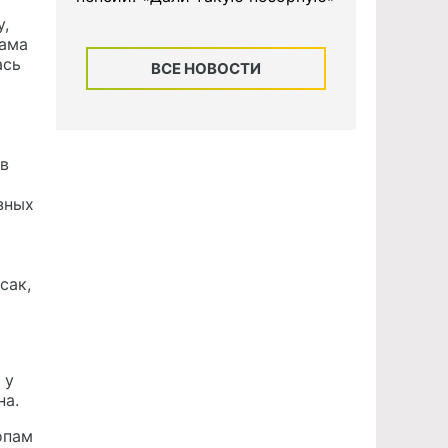
у,
сама
ась
ВСЕ НОВОСТИ
 в
зных
сак,
 у
на.
опам