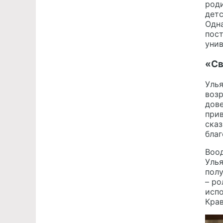
роди
детс
Одна
пос
унив
«Св
Уль
воз
дове
прив
сказ
благ
Воод
Улья
полу
– ро
испо
Крав