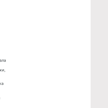
ала
ки,
ка
й