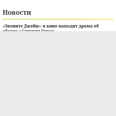
Новости
«Звоните Джейн»: в кино выходит драма об
аборте с Сигурни Уивер
25.10.2022 / 15:01
СОБЫТИЯ И МЕСТА
Джеймс Кэмерон заложил во второй «Аватар»
собственный опыт семейных отношений
30.09.2022 / 14:39
КИНО И СЕРИАЛЫ
«Просто помолодела»: стало известного, кого
сыграла Сигурни Уивер в «Аватаре-2»
03.07.2022 / 14:29
КИНО И СЕРИАЛЫ
«Никогда не уклоняется от трюков»: Сигурни
Уивер снялась под водой для сцены в «Аватаре-2»