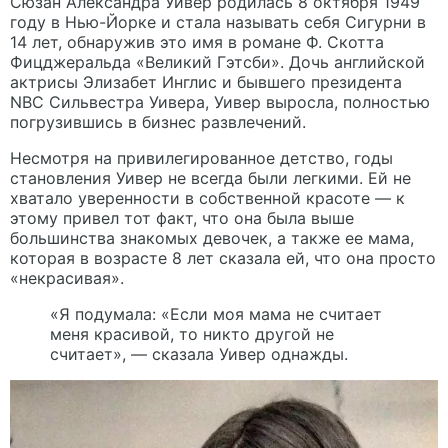
Сюзан Александра Уивер родилась 8 октября 1949
году в Нью-Йорке и стала называть себя Сигурни в
14 лет, обнаружив это имя в романе Ф. Скотта
Фицджеральда «Великий Гэтсби». Дочь английской
актрисы Элизабет Инглис и бывшего президента
NBC Сильвестра Уивера, Уивер выросла, полностью
погрузившись в бизнес развлечений.
Несмотря на привилегированное детство, годы
становления Уивер не всегда были легкими. Ей не
хватало уверенности в собственной красоте — к
этому привел тот факт, что она была выше
большинства знакомых девочек, а также ее мама,
которая в возрасте 8 лет сказала ей, что она просто
«некрасивая».
«Я подумала: «Если моя мама не считает
меня красивой, то никто другой не
считает», — сказала Уивер однажды.