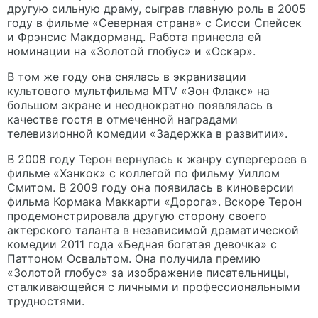
другую сильную драму, сыграв главную роль в 2005
году в фильме «Северная страна» с Сисси Спейсек
и Фрэнсис Макдорманд. Работа принесла ей
номинации на «Золотой глобус» и «Оскар».
В том же году она снялась в экранизации
культового мультфильма MTV «Эон Флакс» на
большом экране и неоднократно появлялась в
качестве гостя в отмеченной наградами
телевизионной комедии «Задержка в развитии».
В 2008 году Терон вернулась к жанру супергероев в
фильме «Хэнкок» с коллегой по фильму Уиллом
Смитом. В 2009 году она появилась в киноверсии
фильма Кормака Маккарти «Дорога». Вскоре Терон
продемонстрировала другую сторону своего
актерского таланта в независимой драматической
комедии 2011 года «Бедная богатая девочка» с
Паттоном Освальтом. Она получила премию
«Золотой глобус» за изображение писательницы,
сталкивающейся с личными и профессиональными
трудностями.