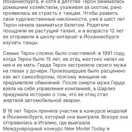
Йоханнесбурга, и хотя в детстве Терон занималась
домашним хозяйством, ухаживая за скотом, рано
проявилась ее страсть к танцам. Чтобы развить
свои художественные наклонности, уже в шест лет
Терон начала заниматься балетом. Родители
поощряли ее растущий талант, и в возрасте 12 лет
ее отправили в школу-интернат в Йоханнесбурге
изучать танцы.
Семью Терон сложно было счастливой: в 1991 году,
когда Терон было 15 лет, ее отец жестоко напал на
нее и ее мать. Герда Терон застрелила своего мужа
на глазах у дочери. Произошедшее было расценено
как акт самообороны, поэтому женщине не
предъявляли обвинений. После смерти мужа Герда
взяла на себя управление компанией, а Шарлиз
придумала историю о том, что ее отец стал
жертвой автомобильной аварии.
В 16 лет Терон приняла участие в конкурсе моделей
в Йоханнесбурге, который она выиграла. Вскоре она
отправилась в Италию, где выиграла
Международный конкурс New Model Today и