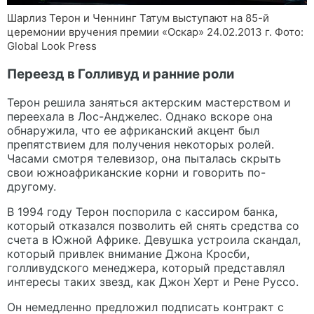
Шарлиз Терон и Ченнинг Татум выступают на 85-й
церемонии вручения премии «Оскар» 24.02.2013 г. Фото:
Global Look Press
Переезд в Голливуд и ранние роли
Терон решила заняться актерским мастерством и
переехала в Лос-Анджелес. Однако вскоре она
обнаружила, что ее африканский акцент был
препятствием для получения некоторых ролей.
Часами смотря телевизор, она пыталась скрыть
свои южноафриканские корни и говорить по-
другому.
В 1994 году Терон поспорила с кассиром банка,
который отказался позволить ей снять средства со
счета в Южной Африке. Девушка устроила скандал,
который привлек внимание Джона Кросби,
голливудского менеджера, который представлял
интересы таких звезд, как Джон Херт и Рене Руссо.
Он немедленно предложил подписать контракт с