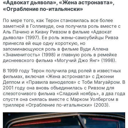
«Адвокат дьявола», «Жена астронавта»,
«Ограбление по-итальянски»
По мере того, как Терон становилась все более
заметной в Голливуде, она получила роль вместе с
Аль Пачино и Киану Ривзом в фильме «Адвокат
дьявола» (1997). Ее роль жены-самоубийцы Ривза
принесла ей еще одну короткую, но
запоминающуюся роль в фильме Вуди Аллена
«Знаменитость» (1998) и главную роль в ремейке
диснеевского фильма «Могучий Джо Янг» (1998).
В 1999 году Терон получила ряд ролей в известных
фильмах, включая «Жена астронавта» с Джонни
Деппом и «Правила виноделов» с Тоби Магуайром. В
2001 году она вновь объединилась с Ривзом для
слезоточивого фильма «Сладкий ноябрь», а два года
спустя она снялась вместе с Марком Уолбергом в
триллере «Ограбление по-итальянски» (2003).