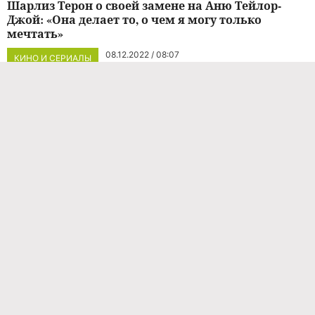
Шарлиз Терон о своей замене на Аню Тейлор-
Джой: «Она делает то, о чем я могу только
мечтать»
08.12.2022 / 08:07
КИНО И СЕРИАЛЫ
Ума Турман присоединится к Шарлиз Терон в
сиквеле «Бессмертной гвардии»
12.06.2022 / 10:06
КИНО И СЕРИАЛЫ
Шарлиз Терон начала встречаться с отцом
ребенка Хэлли Берри
20.05.2022 / 14:48
НОВОСТИ ШОУ-БИЗНЕСА
Подружка доктора Стрэнджа: Шарлиз Терон
стала волшебницей в киновселенной Marvel
11.05.2022 / 11:53
КИНО И СЕРИАЛЫ
У боевика «Бессмертная гвардия» с Шарлиз Терон