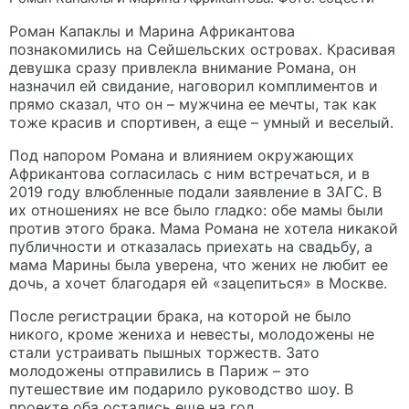
Роман Капаклы и Марина Африкантова
познакомились на Сейшельских островах. Красивая
девушка сразу привлекла внимание Романа, он
назначил ей свидание, наговорил комплиментов и
прямо сказал, что он – мужчина ее мечты, так как
тоже красив и спортивен, а еще – умный и веселый.
Под напором Романа и влиянием окружающих
Африкантова согласилась с ним встречаться, и в
2019 году влюбленные подали заявление в ЗАГС. В
их отношениях не все было гладко: обе мамы были
против этого брака. Мама Романа не хотела никакой
публичности и отказалась приехать на свадьбу, а
мама Марины была уверена, что жених не любит ее
дочь, а хочет благодаря ей «зацепиться» в Москве.
После регистрации брака, на которой не было
никого, кроме жениха и невесты, молодожены не
стали устраивать пышных торжеств. Зато
молодожены отправились в Париж – это
путешествие им подарило руководство шоу. В
проекте оба остались еще на год.