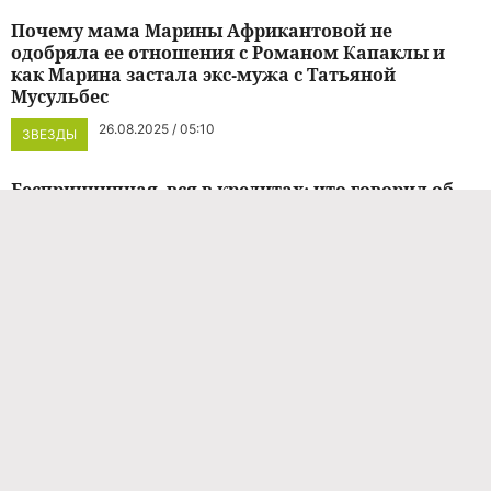
Почему мама Марины Африкантовой не
одобряла ее отношения с Романом Капаклы и
как Марина застала экс-мужа с Татьяной
Мусульбес
26.08.2025 / 05:10
ЗВЕЗДЫ
Беспринципная, вся в кредитах: что говорил об
Африкантовой женатый любовник
01.06.2025 / 15:26
НОВОСТИ ШОУ-БИЗНЕСА
Капаклы намерен судиться с матерью
Африкантовой из-за своей дочери
13.05.2026 / 11:37
НОВОСТИ ШОУ-БИЗНЕСА
Мусульбес ответила на заявления Африкантовой,
что ее дочь не от Капаклы
09.05.2026 / 12:53
НОВОСТИ ШОУ-БИЗНЕСА