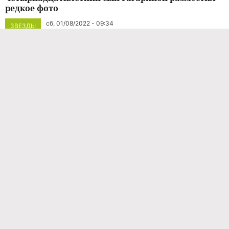
редкое фото
сб, 01/08/2022 - 09:34
ЗВЕЗДЫ
Сын Полины Гагариной пришел на «Вечерний
Ургант» с загадочной спутницей
11.09.2021 / 14:37
НОВОСТИ ШОУ-БИЗНЕСА
«Теперь гастролируем вместе. Ялта, встречай!»:
Полина Гагарина прокатилась на спине у сына
24.07.2021 / 10:17
ЗВЕЗДЫ
«Дурак!? Может быть»: Дмитрий Исхаков
нелестно отозвался о себе после расставания с
Гагариной
31.08.2020 / 08:53
НОВОСТИ ШОУ-БИЗНЕСА
«Мой лучший друг»: Исхаков признался, что на