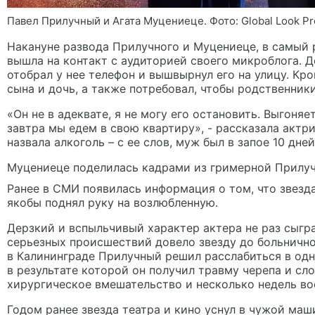
Павел Прилучный и Агата Муцениеце. Фото: Global Look Рr
Накануне развода Прилучного и Муцениеце, в самый 
вышла на контакт с аудиторией своего микроблога. Де
отобрал у нее телефон и вышвырнул его на улицу. Кро
сына и дочь, а также потребовал, чтобы родственники
«Он не в адеквате, я не могу его остановить. Выгоняет
завтра мы едем в свою квартиру», - рассказала актр
назвала алкоголь – с ее слов, муж был в запое 10 дней
Муцениеце поделилась кадрами из гримерной Прилуч
Ранее в СМИ появилась информация о том, что звезд
якобы поднял руку на возлюбленную.
Дерзкий и вспыльчивый характер актера не раз сыгр
серьезных происшествий довело звезду до больнично
в Калининграде Прилучный решил расслабиться в одн
в результате которой он получил травму черепа и сл
хирургическое вмешательство и несколько недель во
Годом ранее звезда театра и кино уснул в чужой маш