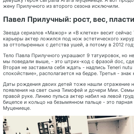
девушку героя сыграла Агата Муцениеце. А вот прод
жену Прилучного
из второго сезона исключили.
Павел Прилучный: рост, вес, пласт
Звезда сериалов «Мажор» и «В клетке» весит сейчас 7
карьеры актер ложился под нож эстетического хирург
за оттопыренных с детства ушей, а потому в 2012 году
Тело Павла Прилучного украшают
9 татуирово
к, но н
мы поведали выше, - это штрих-код с фразой doc, сд
Вторая не заставила себя ждать - надпись Teneri nutu
спокойствие», располагается на бедре. Третья - знак
Даты рождения двоих детей тоже нашли отражение на
появления на свет сына Тимофей и дочери Мии. Семье 
правой руке. Линию пульса актер набил на левой груди
бицепсе и кольцо на безымянном пальце - это парная 
Муцениеце.