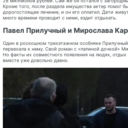
28 миллионов рублей. Сам же он остался с загород
Кроме того, после раздела имущества актер помог б
дорогостоящее лечение
, и он его оплатил. Дети живу
много времени проводит с ними, ездит отдыхать.
Павел Прилучный и Мирослава Ка
Один в роскошном трехэтажном особняке Прилучный 
переехала к нему. Свой роман с «папиной дочкой»
Ми
Но факты их совместного появления на людях, отдых 
вместе уже довольно давно.