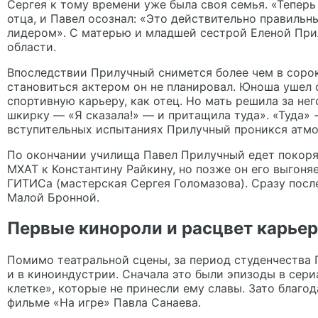
Сергея к тому времени уже была своя семья. «Теперь
отца, и Павел осознал: «Это действительно правильн
лидером». С матерью и младшей сестрой Еленой При
области.
Впоследствии Прилучный снимется более чем в сорока
становиться актером он не планировал
. Юноша ушел 
спортивную карьеру, как отец. Но мать решила за нег
шкирку — «Я сказала!» — и притащила туда». «Туда» 
вступительных испытаниях Прилучный проникся атмо
По окончании училища Павел Прилучный едет покоря
МХАТ к
Константину Райкину
, но позже он его выгон
ГИТИСа (мастерская Сергея Голомазова). Сразу посл
Малой Бронной.
Первые кинороли и расцвет карье
Помимо театральной сцены, за период студенчества 
и в киноиндустрии. Сначала это были эпизоды в сери
клетке», которые не принесли ему славы. Зато благо
фильме «На игре» Павла Санаева.