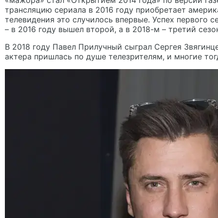
«мажора» стал «Открытием 2014 года» по версии газ
трансляцию сериала в 2016 году приобретает америка
телевидения это случилось впервые. Успех первого 
– в 2016 году вышел второй, а в 2018-м – третий сезо
В 2018 году Павел Прилучный сыграл Сергея Звягинц
актера пришлась по душе телезрителям, и многие то