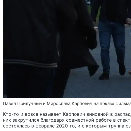
Павел Прилучный и Мирослава Карпович на показе фильма 
Кто-то и вовсе называет Карпович виновной в распад
них закрутился благодаря совместной работе в спек
состоялась в феврале 2020-го, и с которым труппа ез