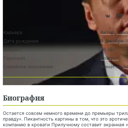
Карьера
Актер
,
Кино
Дата рождения
5 декабря 19
Возраст
38 лет
Гороскоп
Козерог
Семейное положение
Женат на
З
Биография
Остается совсем немного времени до премьеры трил
правду». Пикантность картины в том, что это эротиче
компанию в кровати Прилучному составит экранная 