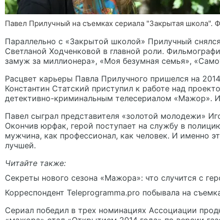
Павел Прилучный на съемках сериала "Закрытая школа". Фо
Параллельно с «Закрытой школой» Прилучный снялся
Светланой Ходченковой в главной роли. Фильмографи
замуж за миллионера», «Моя безумная семья», «Сам
Расцвет карьеры Павла Прилучного пришелся на 201
Константин Статский приступил к работе над проект
детективно-криминальным телесериалом
«Мажор»
. 
Павел сыграл представителя «золотой молодежи» Иго
Окончив юрфак, герой поступает на службу в полици
мужчина, как профессионал, как человек. И именно э
лучшей.
Читайте также:
Секреты нового сезона «Мажора»: что случится с гер
Корреспондент Teleprogramma.pro побывала на съемка
Сериал победил в трех номинациях Ассоциации продю