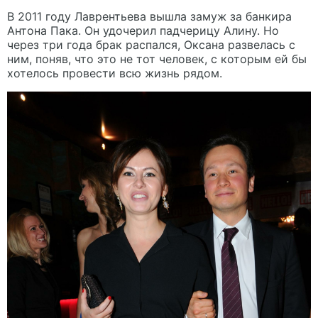
В 2011 году Лаврентьева вышла замуж за банкира
Антона Пака. Он удочерил падчерицу Алину. Но
через три года брак распался, Оксана развелась с
ним, поняв, что это не тот человек, с которым ей бы
хотелось провести всю жизнь рядом.