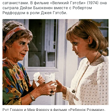
сатанистами. В фильме «Великий Гэтсби» (1974) она
сыграла Дейзи Бьюкенен вместе с Робертом
Редфордом в роли Джея Гэтсби.
Рут Гордон и Миа Фэрроу в фильме «Ребенок Розмари».