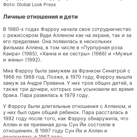
Фото: Global Look Press
Личные отношения и дети
В 1980-х годах Фэрроу начала свое сотрудничество
с режиссером Вуди Алленом как на экране, так и за
его пределами. Она появилась в нескольких
фильмах Аллена, в том числе в «Пурпурная роза
Каира» (1985), «Ханна и ее сестры» (1986) и «Мужья
и жены» (1992).
Миа Фэрроу была замужем за Фрэнком Синатрой с
1966 по 1968 год. Позже, в 1970 году, Фэрроу вышла
замуж за Андре Превина. У них трое общих детей, а
также три дочери, которых они усыновили во время
брака. Пара развелась в 1979 году.
У Фэрроу были длительные отношения с Алленом, и
у них был один общий ребенок. Пара рассталась в
1992 году после того, как Фэрроу обнаружила, что
Аллен и ее приемная дочь Сун Йи состояли в
отношениях. В 1997 году Сун Йи и Аллен и
поженились в 1997 году.