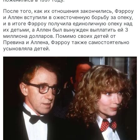
После того, как их отношения закончились, Фэрроу
и Аллен вступили в ожесточенную борьбу за опеку,
и в итоге Фэрроу получила единоличную опеку над
их детьми, а Аллен был вынужден выплатить ей 3
миллиона долларов. Помимо своих детей от
Превина и Аллена, Фэрроу также самостоятельно
усыновляла детей.