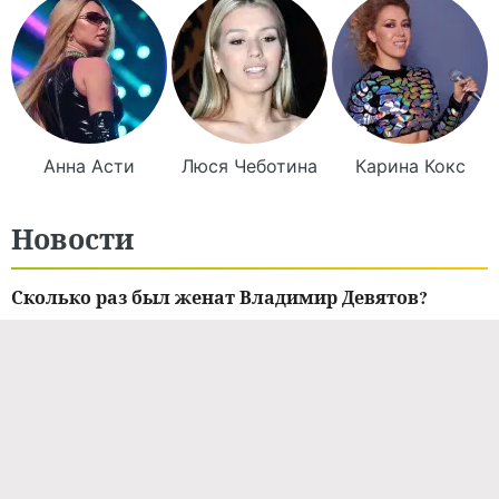
Анна
Асти
Люся
Чеботина
Карина
Кокс
Новости
Сколько раз был женат Владимир Девятов?
15.05.2025 / 10:15
НОВОСТИ ШОУ-БИЗНЕСА
Марина Девятова о смерти любимого от рака
мозга: «Ушел у меня на руках»
13.12.2023 / 12:01
НОВОСТИ ШОУ-БИЗНЕСА