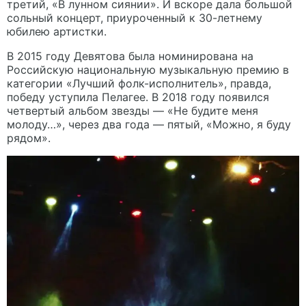
третий, «В лунном сиянии». И вскоре дала большой
сольный концерт, приуроченный к 30-летнему
юбилею артистки.
В 2015 году Девятова была номинирована на
Российскую национальную музыкальную премию в
категории «Лучший фолк-исполнитель», правда,
победу уступила Пелагее. В 2018 году появился
четвертый альбом звезды — «Не будите меня
молоду…», через два года — пятый, «Можно, я буду
рядом».