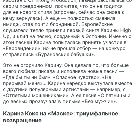
Работая с ChinKong Production, певица рассталась со
своим псевдонимом, посчитав, что он не годится
для ее нового стиля (впрочем, сейчас она снова к
нему вернулась). А еще — полностью сменила
имидж, став почти блондинкой. Европейские
слушатели тепло приняли первый сингл Карины High
Up, и клип на песню, созданный в Эстонии. Именно с
этой песней Карина попыталась принять участие в
«Евровидении», но не прошла отбор — на конкурс
отправились «Бурановские бабушки».
Это не огорчило Карину. Она делала то, что больше
всего любила: писала и исполняла новые песни —
«Где бы ты ни был», «Опасное чувство», «Не
прерывай меня»… Карина нередко выступала вместе
с другими популярными артистами — например, с
«Отпетыми мошенниками». А ее песня «С пятницы и
до весны» прозвучала в фильме «Без мужчин».
Карина Кокс на «Маске»: триумфальное
возвращение