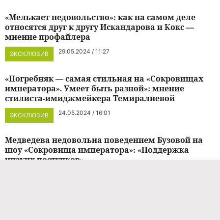
«Мелькает недовольство»: как на самом деле
относятся друг к другу Искандарова и Кокс —
мнение профайлера
29.05.2024 / 11:27
ЭКСКЛЮЗИВ
«Погребняк — самая стильная на «Сокровищах
императора». Умеет быть разной»: мнение
стилиста-имиджмейкера Темиралиевой
24.05.2024 / 16:01
ЭКСКЛЮЗИВ
Медведева недовольна поведением Бузовой на
шоу «Сокровища императора»: «Поддержка
низких поступков»
24.05.2024 / 13:55
НОВОСТИ ШОУ-БИЗНЕСА
Мама хотела в телек: Елена Путылина
объяснила, почему сын взял на «Сокровища