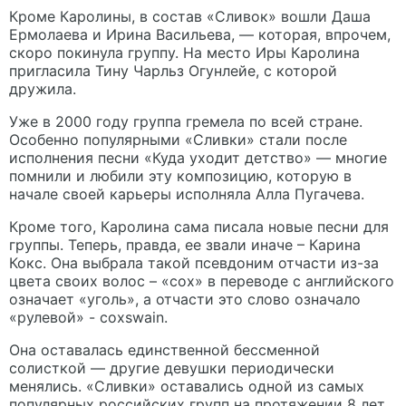
Кроме Каролины, в состав «Сливок» вошли Даша
Ермолаева и Ирина Васильева, — которая, впрочем,
скоро покинула группу. На место Иры Каролина
пригласила Тину Чарльз Огунлейе, с которой
дружила.
Уже в 2000 году группа гремела по всей стране.
Особенно популярными «Сливки» стали после
исполнения песни «Куда уходит детство» — многие
помнили и любили эту композицию, которую в
начале своей карьеры исполняла Алла Пугачева.
Кроме того, Каролина сама писала новые песни для
группы. Теперь, правда, ее звали иначе – Карина
Кокс. Она выбрала такой псевдоним отчасти из-за
цвета своих волос – «cox» в переводе с английского
означает «уголь», а отчасти это слово означало
«рулевой» - coxswain.
Она оставалась единственной бессменной
солисткой — другие девушки периодически
менялись. «Сливки» оставались одной из самых
популярных российских групп на протяжении 8 лет.