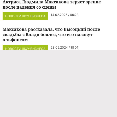
Актриса Людмила Максакова теряет зрение
после падения со сцены
14.02.2025 / 09:23
НОВОСТИ ШОУ-БИЗНЕСА
Максакова рассказала, что Высоцкий после
свадьбы с Влади боялся, что его назовут
альфонсом
23.05.2024 / 18:01
НОВОСТИ ШОУ-БИЗНЕСА
Людмилу Максакову увезли из театра на «скорой»
с травмой головы
05.11.2023 / 22:13
НОВОСТИ ШОУ-БИЗНЕСА
Людмила Максакова стала «королевой-матерью»
в новом спектакле
23.04.2023 / 12:54
СОБЫТИЯ И МЕСТА
Людмила Максакова отсудила у Фонда