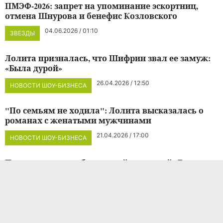
ПМЭФ-2026: запрет на упоминание эскортниц,
отмена Шнурова и бенефис Козловского
04.06.2026 / 01:10
ЗВЕЗДЫ
Лолита призналась, что Шифрин звал ее замуж:
«Была дурой»
26.04.2026 / 12:50
НОВОСТИ ШОУ-БИЗНЕСА
"По семьям не ходила": Лолита высказалась о
романах с женатыми мужчинами
21.04.2026 / 17:00
НОВОСТИ ШОУ-БИЗНЕСА
Почувствовала себя хрупкой девушкой: Лолита
прильнула к Емельяненко на премьере фильма
Германики
09.04.2026 / 16:01
НОВОСТИ ШОУ-БИЗНЕСА