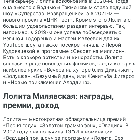
Телекарьеру Лолита возобновила в 2020-м. Тогда
она вместе с Вадимом Такменевым стала ведущей
шоу «Суперстар! Возвращение», а в 2021-м —
нового проекта «ДНК-тест». Кроме этого Лолита с
большим удовольствием раздает интервью. Так,
например, в 2019-м она успела побеседовать с
Региной Тодоренко и Настей Ивлеевой для их
YouTube-шоу, а также посекретничала с Лерой
Кудрявцевой в программе «Секрет на миллион».
Есть в карьере артистки и киноработы. Лолита
снялась в ряде новогодних фильмов, среди которых
наиболее яркие «Вечера на хуторе близ Диканьки»,
«Золушка», «Безумный день, или Женитьба Фигаро»
и «Новые приключения Аладдина».
Лолита Милявская: награды,
премии, доход
Лолита — многократная обладательница премий
«Песня года», «Золотой граммофон», «Овация». В
2007 году она получила ТЭФИ в номинации
«Ведущий ток-шоу» за программу «Лолита. Без