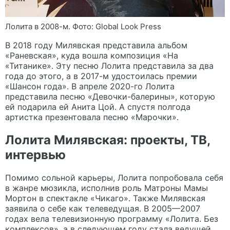
Лолита в 2008-м. Фото: Global Look Press
В 2018 году Милявская представила альбом
«Раневская», куда вошла композиция «На
«Титанике». Эту песню Лолита представила за два
года до этого, а в 2017-м удостоилась премии
«Шансон года». В апреле 2020-го Лолита
представила песню «Девочки-балерины», которую
ей подарила ей Анита Цой. А спустя полгода
артистка презентовала песню «Марочки».
Лолита Милявская: проекты, ТВ,
интервью
Помимо сольной карьеры, Лолита попробовала себя
в жанре мюзикла, исполнив роль Матроны Мамы
Мортон в спектакле «Чикаго». Также Милявская
заявила о себе как телеведущая. В 2005—2007
годах вела телевизионную программу «Лолита. Без
комплексов», а в следующем году стала ведущей