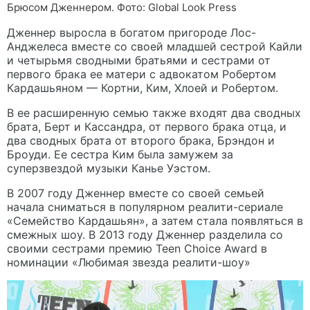
Брюсом Дженнером. Фото: Global Look Press
Дженнер выросла в богатом пригороде Лос-
Анджелеса вместе со своей младшей сестрой Кайли
и четырьмя сводными братьями и сестрами от
первого брака ее матери с адвокатом Робертом
Кардашьяном — Кортни, Ким, Хлоей и Робертом.
В ее расширенную семью также входят два сводных
брата, Берт и Кассандра, от первого брака отца, и
два сводных брата от второго брака, Брэндон и
Броуди. Ее сестра Ким была замужем за
суперзвездой музыки Канье Уэстом.
В 2007 году Дженнер вместе со своей семьей
начала сниматься в популярном реалити-сериале
«Семейство Кардашьян», а затем стала появляться в
смежных шоу. В 2013 году Дженнер разделила со
своими сестрами премию Teen Choice Award в
номинации «Любимая звезда реалити-шоу»