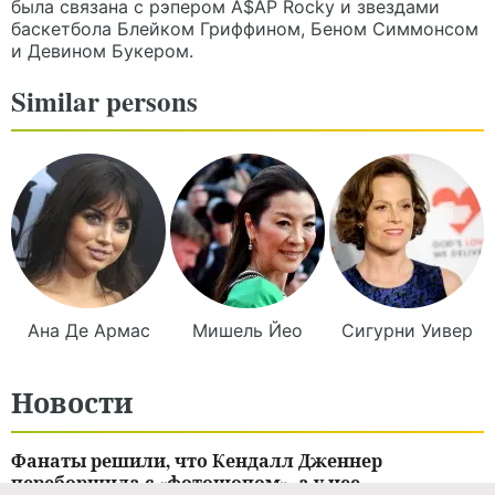
была связана с рэпером A$AP Rocky и звездами
баскетбола Блейком Гриффином, Беном Симмонсом
и Девином Букером.
Similar persons
Ана
Де Армас
Мишель
Йео
Сигурни
Уивер
Новости
Фанаты решили, что Кендалл Дженнер
переборщила с «фотошопом», а у нее