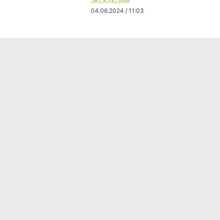
ЭКСКЛЮЗИВ
04.06.2024 / 11:03
Команда проекта
Реклама
Правила обработки персональных данных
Об издании