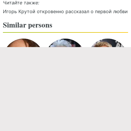
Читайте также:
Игорь Крутой откровенно рассказал о первой любви
Similar persons
Игорь
Николаев
Филипп
Киркоров
Николай
Басков
Новости
«Как-то блекло, малохольно»: Сергей Соседов
раскритиковал молодых исполнителей