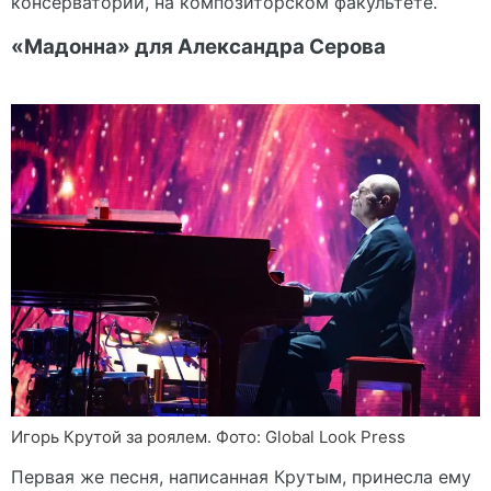
консерватории, на композиторском факультете.
«Мадонна» для Александра Серова
Игорь Крутой за роялем. Фото: Global Look Press
Первая же песня, написанная Крутым, принесла ему