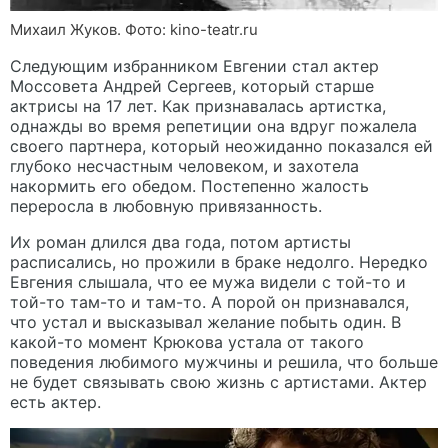
Михаил Жуков. Фото: kino-teatr.ru
Следующим избранником Евгении стал актер
Моссовета Андрей Сергеев, который старше
актрисы на 17 лет. Как признавалась артистка,
однажды во время репетиции она вдруг пожалела
своего партнера, который неожиданно показался ей
глубоко несчастным человеком, и захотела
накормить его обедом. Постепенно жалость
переросла в любовную привязанность.
Их роман длился два года, потом артисты
расписались, но прожили в браке недолго. Нередко
Евгения слышала, что ее мужа видели с той-то и
той-то там-то и там-то. А порой он признавался,
что устал и высказывал желание побыть один. В
какой-то момент Крюкова устала от такого
поведения любимого мужчины и решила, что больше
не будет связывать свою жизнь с артистами. Актер
есть актер.