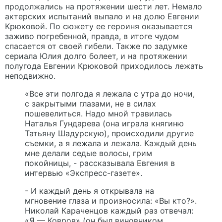
продолжались на протяжении шести лет. Немало
актерских испытаний выпало и на долю Евгении
Крюковой. По сюжету ее героиня оказывается
заживо погребенной, правда, в итоге чудом
спасается от своей гибели. Также по задумке
сериала Юлия долго болеет, и на протяжении
полугода Евгении Крюковой приходилось лежать
неподвижно.
«Все эти полгода я лежала с утра до ночи,
с закрытыми глазами, не в силах
пошевелиться. Надо мной травилась
Наталья Гундарева (она играла княгиню
Татьяну Шадурскую), происходили другие
съемки, а я лежала и лежала. Каждый день
мне делали седые волосы, грим
покойницы, - рассказывала Евгения в
интервью «Экспресс-газете».
- И каждый день я открывала на
мгновение глаза и произносила: «Вы кто?».
Николай Караченцов каждый раз отвечал:
«Я — Ковров» (он был виновником