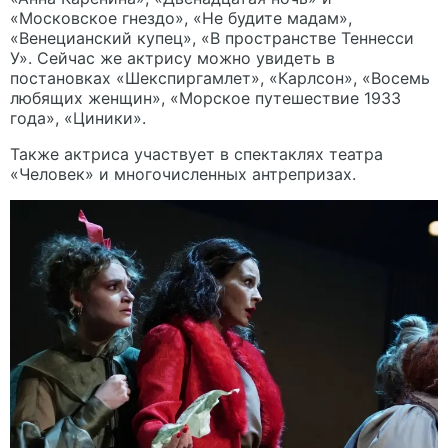
«Московское гнездо», «Не будите мадам»,
«Венецианский купец», «В пространстве Теннесси
У». Сейчас же актрису можно увидеть в
постановках «Шекспиргамлет», «Карлсон», «Восемь
любящих женщин», «Морское путешествие 1933
года», «Циники».
Также актриса участвует в спектаклях театра
«Человек» и многочисленных антрепризах.