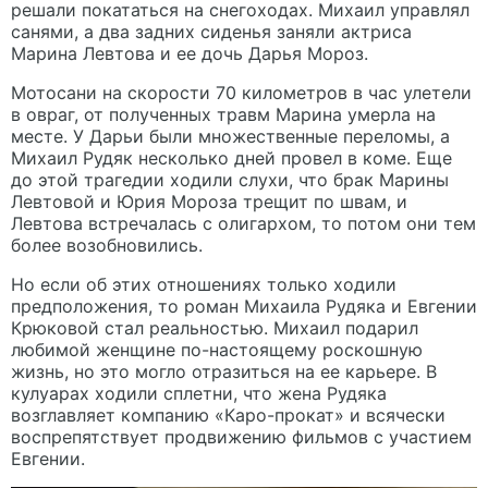
решали покататься на снегоходах. Михаил управлял
санями, а два задних сиденья заняли актриса
Марина Левтова и ее дочь Дарья Мороз.
Мотосани на скорости 70 километров в час улетели
в овраг, от полученных травм Марина умерла на
месте. У Дарьи были множественные переломы, а
Михаил Рудяк несколько дней провел в коме. Еще
до этой трагедии ходили слухи, что брак Марины
Левтовой и Юрия Мороза трещит по швам, и
Левтова встречалась с олигархом, то потом они тем
более возобновились.
Но если об этих отношениях только ходили
предположения, то роман Михаила Рудяка и Евгении
Крюковой стал реальностью. Михаил подарил
любимой женщине по-настоящему роскошную
жизнь, но это могло отразиться на ее карьере. В
кулуарах ходили сплетни, что жена Рудяка
возглавляет компанию «Каро-прокат» и всячески
воспрепятствует продвижению фильмов с участием
Евгении.