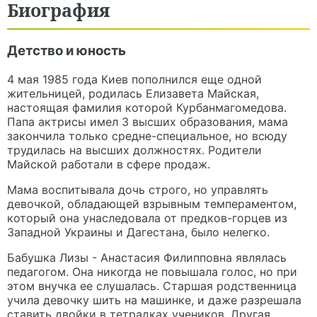
Биография
Детство и юность
4 мая 1985 года Киев пополнился еще одной
жительницей, родилась Елизавета Майская,
настоящая фамилия которой Курбанмагомедова.
Папа актрисы имел 3 высших образования, мама
закончила только средне-специальное, но всюду
трудилась на высших должностях. Родители
Майской работали в сфере продаж.
Мама воспитывала дочь строго, но управлять
девочкой, обладающей взрывным темпераментом,
который она унаследовала от предков-горцев из
Западной Украины и Дагестана, было нелегко.
Бабушка Лизы - Анастасия Филипповна являлась
педагогом. Она никогда не повышала голос, но при
этом внучка ее слушалась. Старшая родственница
учила девочку шить на машинке, и даже разрешала
ставить двойки в тетрадках учеников. Другая