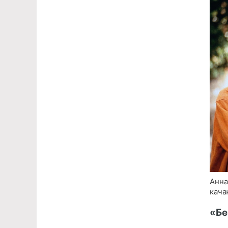
Анна
кача
«Бе