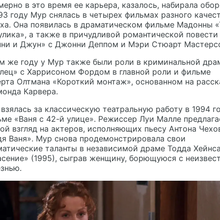
ерно в это время ее карьера, казалось, набирала обор
93 году Мур снялась в четырех фильмах разного качес
ха. Она появилась в драматическом фильме Мадонны «
улика», а также в причудливой романтической повести
нни и Джун» с Джонни Деппом и Мэри Стюарт Мастерс
м же году у Мур также были роли в криминальной дра
лец» с Харрисоном Фордом в главной роли и фильме
рта Олтмана «Короткий монтаж», основанном на расск
монда Карвера.
взялась за классическую театральную работу в 1994 г
ме «Ваня с 42-й улице». Режиссер Луи Малле предлага
ой взгляд на актеров, исполняющих пьесу Антона Чехо
я Ваня». Мур снова продемонстрировала свои
атические таланты в независимой драме Тодда Хейнс
сение» (1995), сыграв женщину, борющуюся с неизвес
знью.