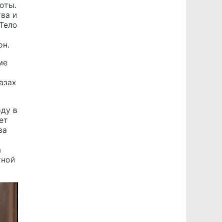
оты.
тва и
Тело
он.
ме
азах
оду в
ет
ва
а
тной