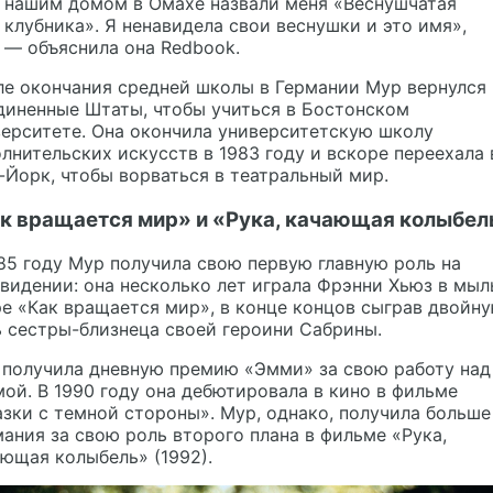
нашим домом в Омахе назвали меня «Веснушчатая
клубника». Я ненавидела свои веснушки и это имя»,
— объяснила она Redbook.
е окончания средней школы в Германии Мур вернулся 
диненные Штаты, чтобы учиться в Бостонском
ерситете. Она окончила университетскую школу
лнительских искусств в 1983 году и вскоре переехала 
Йорк, чтобы ворваться в театральный мир.
к вращается мир» и «Рука, качающая колыбел
85 году Мур получила свою первую главную роль на
видении: она несколько лет играла Фрэнни Хьюз в мыл
е «Как вращается мир», в конце концов сыграв двойн
 сестры-близнеца своей героини Сабрины.
 получила дневную премию «Эмми» за свою работу над
ой. В 1990 году она дебютировала в кино в фильме
зки с темной стороны». Мур, однако, получила больше
ания за свою роль второго плана в фильме «Рука,
ющая колыбель» (1992).