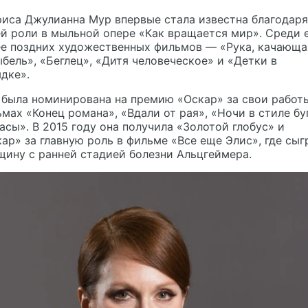
иса Джулианна Мур впервые стала известна благодаря
й роли в мыльной опере «Как вращается мир». Среди 
ее поздних художественных фильмов — «Рука, качающа
бель», «Беглец», «Дитя человеческое» и «Детки в
дке».
была номинирована на премию «Оскар» за свои работ
мах «Конец романа», «Вдали от рая», «Ночи в стиле бу
асы». В 2015 году она получила «Золотой глобус» и
ар» за главную роль в фильме «Все еще Элис», где сыг
ину с ранней стадией болезни Альцгеймера.