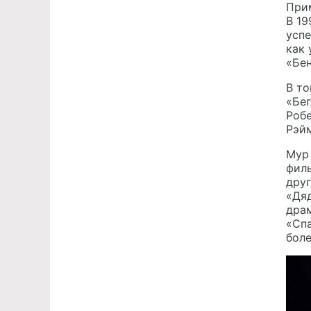
Прим
В 19
успе
как 
«Бе
В то
«Бег
Робе
Рэй
Мур 
филь
друг
«Дяд
драм
«Спа
боле