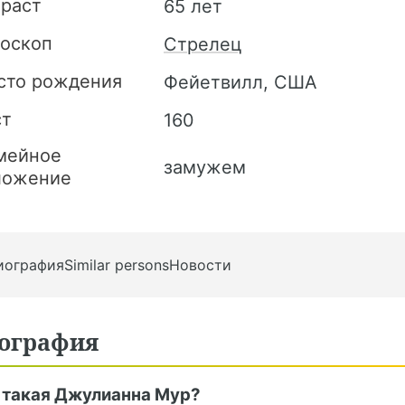
зраст
65 лет
роскоп
Стрелец
сто рождения
Фейетвилл, США
ст
160
мейное
замужем
ложение
иография
Similar persons
Новости
ография
 такая Джулианна Мур?