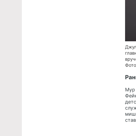
Джул
глав
вруч
Фото
Ран
Мур 
Фейе
детс
служ
мише
став