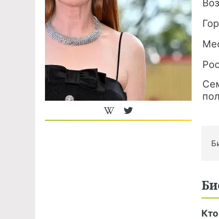
Во
Го
Ме
Ро
Се
по
Б
Би
Кто