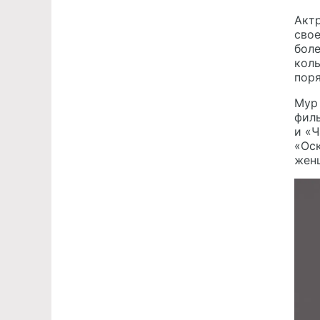
Актр
свое
бол
колы
поря
Мур 
филь
и «Ч
«Оск
женщ