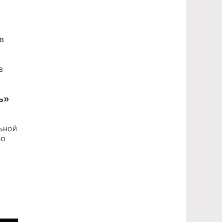
в
в
ь»
ьной
ую