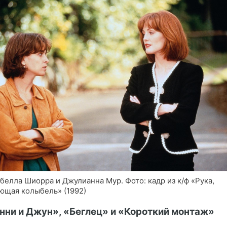
белла Шиорра и Джулианна Мур. Фото: кадр из к/ф «Рука,
ющая колыбель» (1992)
нни и Джун», «Беглец» и «Короткий монтаж»