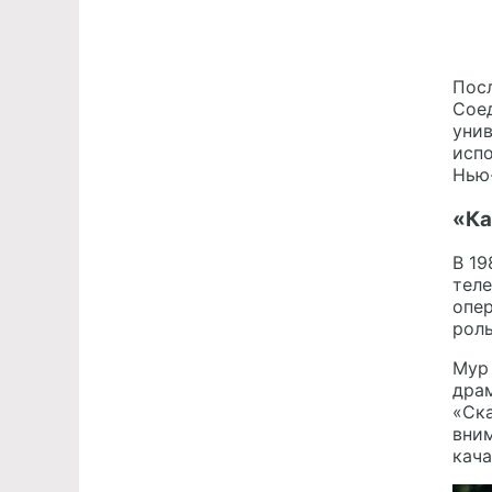
Посл
Сое
унив
испо
Нью-
«Ка
В 19
теле
опер
роль
Мур
драм
«Ска
вним
кача