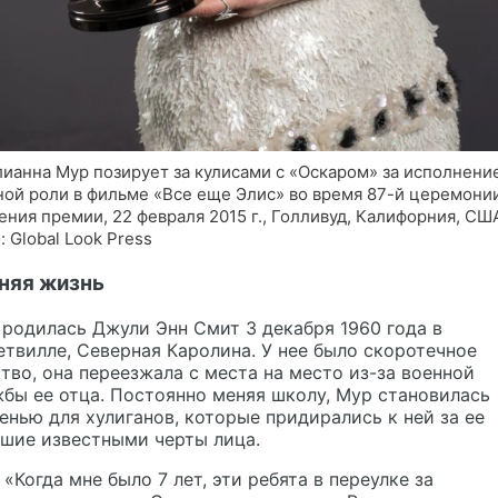
ианна Мур позирует за кулисами с «Оскаром» за исполнени
ной роли в фильме «Все еще Элис» во время 87-й церемони
ения премии, 22 февраля 2015 г., Голливуд, Калифорния, СШ
: Global Look Press
няя жизнь
родилась Джули Энн Смит 3 декабря 1960 года в
твилле, Северная Каролина. У нее было скоротечное
тво, она переезжала с места на место из-за военной
бы ее отца. Постоянно меняя школу, Мур становилась
нью для хулиганов, которые придирались к ней за ее
шие известными черты лица.
«Когда мне было 7 лет, эти ребята в переулке за