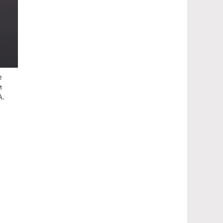
е
и
А.