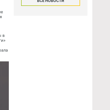
ВСЕ НОВОСТИ
ее
я
ы в
ги»
рала