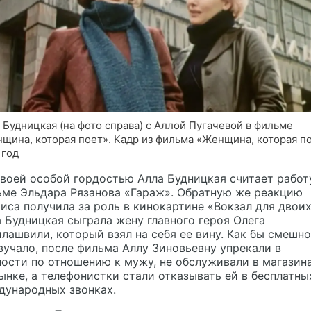
 Будницкая (на фото справа) с Аллой Пугачевой в фильме
щина, которая поет». Кадр из фильма «Женщина, которая по
 год
воей особой гордостью Алла Будницкая считает работ
ьме Эльдара Рязанова «Гараж». Обратную же реакцию
иса получила за роль в кинокартине «Вокзал для двоих
 Будницкая сыграла жену главного героя Олега
лашвили, который взял на себя ее вину. Как бы смешно
вучало, после фильма Аллу Зиновьевну упрекали в
ости по отношению к мужу, не обслуживали в магазин
ынке, а телефонистки стали отказывать ей в бесплатны
дународных звонках.