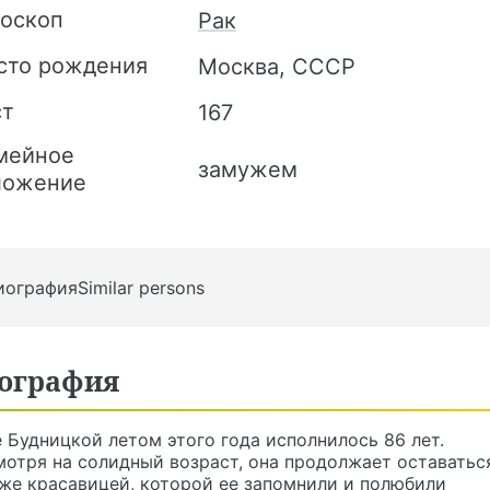
роскоп
Рак
сто рождения
Москва, СССР
ст
167
мейное
замужем
ложение
иография
Similar persons
ография
 Будницкой летом этого года исполнилось 86 лет.
отря на солидный возраст, она продолжает оставатьс
же красавицей, которой ее запомнили и полюбили