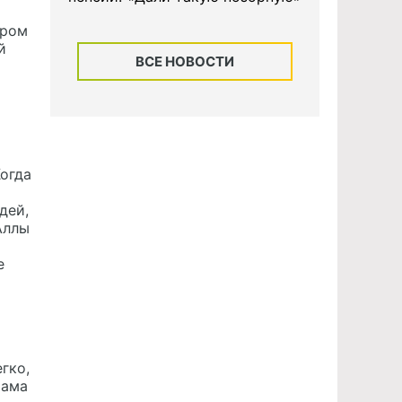
ером
й
ВСЕ НОВОСТИ
огда
дей,
Аллы
е
гко,
мама