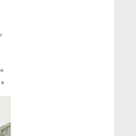
т
ая
 в