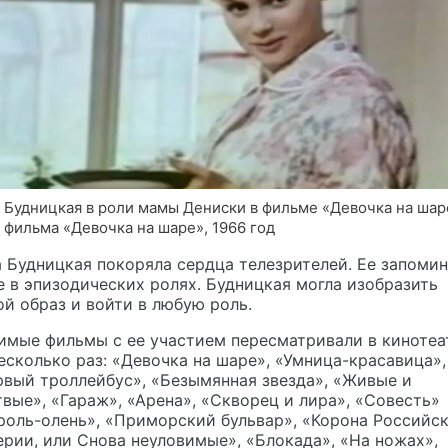
 Будницкая в роли мамы Дениски в фильме «Девочка на шар
 фильма «Девочка на шаре», 1966 год
 Будницкая покоряла сердца телезрителей. Ее запоми
 в эпизодических ролях. Будницкая могла изобразить
й образ и войти в любую роль.
имые фильмы с ее участием пересматривали в кинотеа
есколько раз: «Девочка на шаре», «Умница-красавица»,
вый троллейбус», «Безымянная звезда», «Живые и
вые», «Гараж», «Арена», «Скворец и лира», «Совесть»
роль-олень», «Приморский бульвар», «Корона Российс
рии, или Снова неуловимые», «Блокада», «На ножах»,