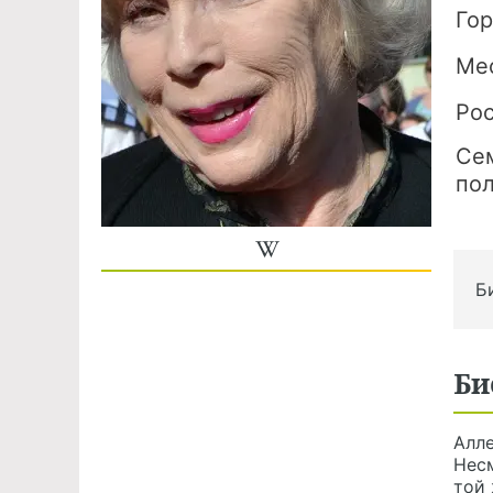
Го
Ме
Ро
Се
по
Б
Би
Алле
Несм
той 