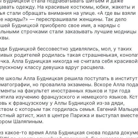
ы Будницкой стала подрабатывать шитьем и даже
авать одежду. На красивые костюмы, юбки, жакеты и
ья стали обращать внимания на улице. «А где вы взяли
ие наряды?» — переспрашивали женщины. Так дело
шей Будницкой приобрело свое имя, а наряды с
альными строчками стали заказывать лучшие модницы
квы.
ди Будницкой бессовестно удивлялись, мол, у таких
ивых родителей родилась такая страшненькая, конопа
чка. Алла Будницкая никогда не считала себя красивой
пускному классу девушка вдруг расцвела.
е школы Алла Будницкая решила поступать в институт
матографии, но провалила экзамены. Вскоре Алла под
менты на факультет иностранных языков и три года
ятила изучению французского и немецкого языков. Кст
вь к французскому у Аллы Будницкой из-за дяди,
твом с которым так гордилась семья. Евгений Мальце
стный артист, жил в центре Парижа и выступал вместе
ором Шаляпиным.
з какое-то время Алла Будницкая снова подала докум