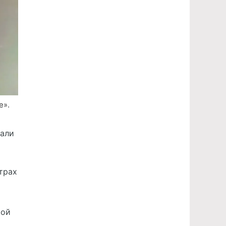
е».
нали
трах
кой