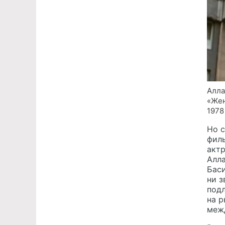
Алла
«Жен
1978
Но с
фил
актр
Алла
Баси
ни з
подл
на р
меж