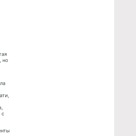
тая
, но
ала
ати,
в,
 с
енты