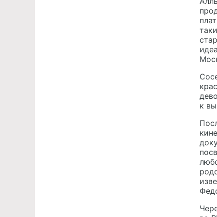
Алл
прод
плат
так
стар
иде
Мос
Сосе
крас
дево
к вы
Посл
кине
доку
посв
любо
родс
изве
Фед
Чере