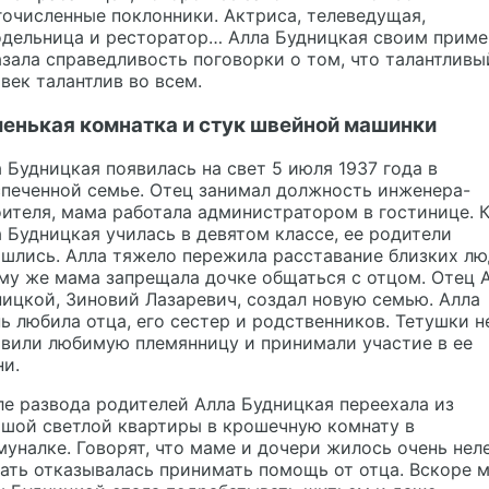
очисленные поклонники. Актриса, телеведущая,
одельница и ресторатор… Алла Будницкая своим прим
зала справедливость поговорки о том, что талантливы
век талантлив во всем.
енькая комнатка и стук швейной машинки
 Будницкая появилась на свет 5 июля 1937 года в
печенной семье. Отец занимал должность инженера-
ителя, мама работала администратором в гостинице. К
 Будницкая училась в девятом классе, ее родители
шлись. Алла тяжело пережила расставание близких лю
му же мама запрещала дочке общаться с отцом. Отец 
ицкой, Зиновий Лазаревич, создал новую семью. Алла
ь любила отца, его сестер и родственников. Тетушки н
авили любимую племянницу и принимали участие в ее
и.
е развода родителей Алла Будницкая переехала из
ьшой светлой квартиры в крошечную комнату в
уналке. Говорят, что маме и дочери жилось очень неле
ать отказывалась принимать помощь от отца. Вскоре 