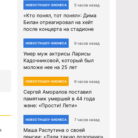
5 часов назад
НОВОСТИ ШОУ-БИЗНЕСА
«Кто понял, тот понял»: Дима
Билан отреагировал на хейт
после концерта на стадионе
6 часов назад
НОВОСТИ ШОУ-БИЗНЕСА
Умер муж актрисы Ларисы
Кадочниковой, который был
моложе нее на 25 лет
6 часов назад
НОВОСТИ ШОУ-БИЗНЕСА
Сергей Аморалов поставил
памятник умершей в 44 года
жене: «Прости! Лети»
7 часов назад
НОВОСТИ ШОУ-БИЗНЕСА
я
Маша Распутина о своей
пенсии: «Дали такую позорную»