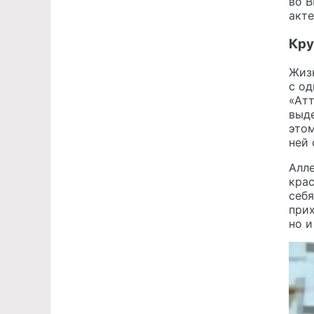
во В
акте
Кру
Жизн
с од
«Атт
выде
этом
ней 
Алл
крас
себя
прих
но и