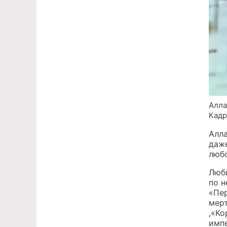
Алла
Кадр
Алла
даже
любо
Люб
по н
«Пер
мерт
,«Ко
импе