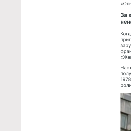
«Оль
За 
нен
Когд
приг
зару
фран
«Жен
Нас
полу
1978
роли