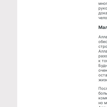
мног
рук
дока
чело
Мал
Алла
обес
стро
Алла
разо
к то
Будн
очен
ост
жизн
Посл
бол
комм
но м