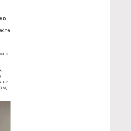
а
но
есте
ни с
х
а
у не
ом,