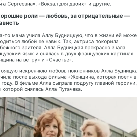
га Сергеевна», «Вокзал для двоих» и другие.
хорошие роли — любовь, за отрицательные —
ависть
а-то мама учила Аллу Будницкую, что в жизни ей може
одиться любой ее навык. Так, актриса покорила
бежного зрителя. Алла Будницкая прекрасно знала
цузский язык и снялась в двух французских картинах
щина на ветру» и «Счастье».
тоящую искреннюю любовь поклонников Алла Будницк
чила после выхода фильма «Женщина, которая поет» в
 году. В фильме Алла сыграла подругу главной героини,
 которой снялась Алла Пугачева.