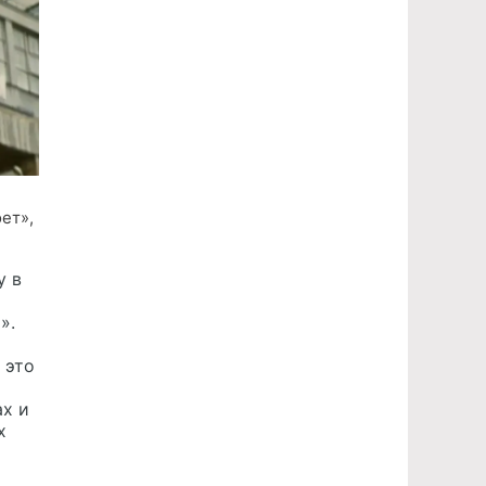
ет»,
у в
».
 это
ах и
х