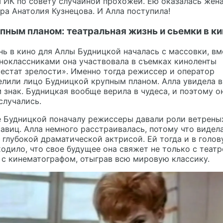
ГИК по совету случайной прохожей. Ею оказалась жен
ра Анатолия Кузнецова. И Алла поступила!
пным планом: театральная жизнь и сьемки в ки
ь в кино для Аллы Будницкой началась с массовки, вм
ноклассниками она участвовала в съемках киноленты
естат зрелости». Именно тогда режиссер и оператор
лили лицо Будницкой крупным планом. Алла увидела в
 знак. Будницкая вообще верила в чудеса, и поэтому о
случались.
е Будницкой поначалу режиссеры давали роли ветрены
авиц. Алла немного расстраивалась, потому что видел
 глубокой драматической актрисой. Ей тогда и в голов
одило, что свое будущее она свяжет не только с театр
 с кинематографом, отыграв всю мировую классику.