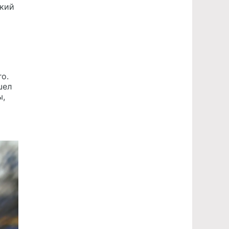
цкий
о.
шел
ы,