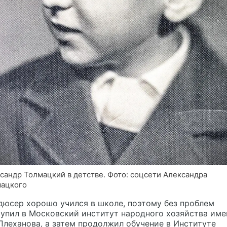
сандр Толмацкий в детстве. Фото: соцсети Александра
ацкого
юсер хорошо учился в школе, поэтому без проблем
упил в Московский институт народного хозяйства име
 Плеханова, а затем продолжил обучение в Институте