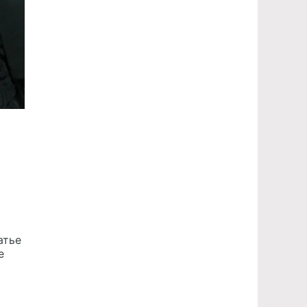
и
атье
е