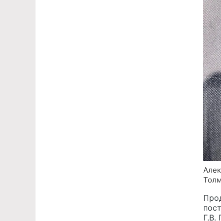
Алек
Толм
Прод
пост
Г.В.