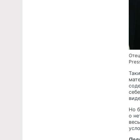
Отец
Pres
Так
мате
соде
себе
вид
Но б
о не
весь
усло
Под