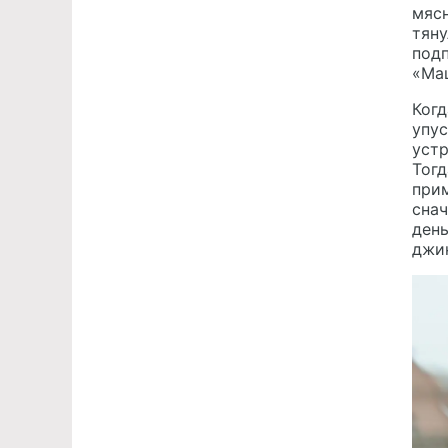
мяс
тяну
подп
«Ма
Когд
упус
устр
Тогд
прим
снач
день
джи