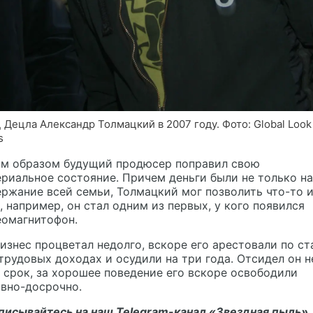
 Децла Александр Толмацкий в 2007 году. Фото: Global Look
s
им образом будущий продюсер поправил свою
риальное состояние. Причем деньги были не только на
ржание всей семьи, Толмацкий мог позволить что-то 
, например, он стал одним из первых, у кого появился
еомагнитофон.
изнес процветал недолго, вскоре его арестовали по ст
трудовых доходах и осудили на три года. Отсидел он н
 срок, за хорошее поведение его вскоре освободили
вно-досрочно.
писывайтесь на наш Telegram-канал
«Звездная пыль».