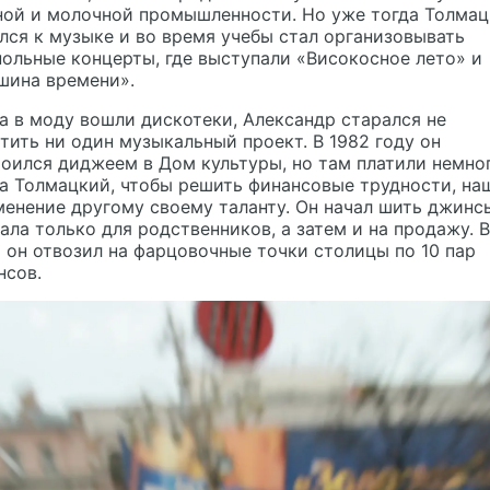
ной и молочной промышленности. Но уже тогда Толма
лся к музыке и во время учебы стал организовывать
ольные концерты, где выступали «Високосное лето» и
шина времени».
а в моду вошли дискотеки, Александр старался не
тить ни один музыкальный проект. В 1982 году он
оился диджеем в Дом культуры, но там платили немног
а Толмацкий, чтобы решить финансовые трудности, на
енение другому своему таланту. Он начал шить джинс
ала только для родственников, а затем и на продажу. В
 он отвозил на фарцовочные точки столицы по 10 пар
нсов.