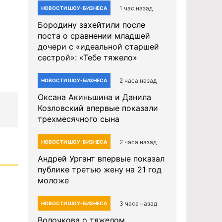
1 час назад
НОВОСТИ ШОУ-БИЗНЕСА
Бородину захейтили после
поста о сравнении младшей
дочери с «идеальной старшей
сестрой»: «Тебе тяжело»
2 часа назад
НОВОСТИ ШОУ-БИЗНЕСА
Оксана Акиньшина и Данила
Козловский впервые показали
трехмесячного сына
2 часа назад
НОВОСТИ ШОУ-БИЗНЕСА
Андрей Ургант впервые показал
публике третью жену на 21 год
моложе
3 часа назад
НОВОСТИ ШОУ-БИЗНЕСА
Волочкова о тяжелом