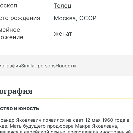
роскоп
Телец
сто рождения
Москва, СССР
мейное
женат
ложение
иография
Similar persons
Новости
ография
ство и юность
сандр Яковлевич появился на свет 12 мая 1960 года в
кве. Мать будущего продюсера Маира Яковлевна,
вшаяся в еврейской семье, преподавала иностранный