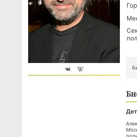
Го
Ме
Се
по
Б
Би
Дет
Алек
Мос
роди