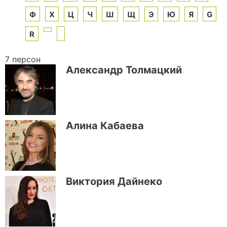
Ф
Х
Ц
Ч
Ш
Щ
Э
Ю
Я
G
R
7 персон
Александр Толмацкий
Алина Кабаева
Виктория Дайнеко