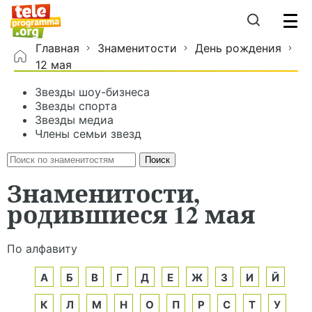
Главная
Знаменитости
День рождения
12 мая
Звезды шоу-бизнеса
Звезды спорта
Звезды медиа
Члены семьи звезд
Знаменитости,
родившиеся 12 мая
По алфавиту
А
Б
В
Г
Д
Е
Ж
З
И
Й
К
Л
М
Н
О
П
Р
С
Т
У