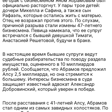
ее брак с бизнесменом Яном Абрамовым был
официально расторгнут. У пары трое детей:
дочери Микелла и Сафина, а также сын
Рафаэль, которые остались жить с матерью.
Отец не возражал против этого. По слухам,
причиной разрыва стали измены 47-летнего
бизнесмена. Певица намекала, что ее супруг
встречался с бывшей девушкой Тимати,
Анастасией Решетовой, будучи в браке.
В настоящее время бывшие супруги ведут
судебные разбирательства по поводу раздела
имущества, оцененного в 10 миллиардов
рублей. Сообщается, что Абрамов предложил
Алсу 2,5 миллиарда, но она стремится к
большему. Интересы бизнесмена в суде
защищает известный адвокат Александр
Добровинский, который уверен в победе.
После расставания с 41-летней Алсу, Абрамов
стал одним из самых завидных холостяков. По