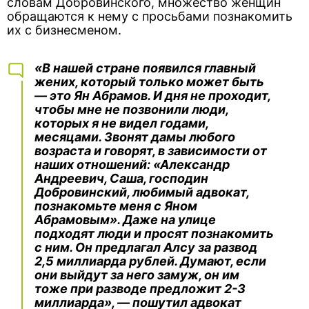
словам Добровинского, множество женщин
обращаются к нему с просьбами познакомить
их с бизнесменом.
«В нашей стране появился главный
жених, который только может быть
— это Ян Абрамов. И дня не проходит,
чтобы мне не позвонили люди,
которых я не видел годами,
месяцами. Звонят дамы любого
возраста и говорят, в зависимости от
наших отношений: «Александр
Андреевич, Саша, господин
Добровинский, любимый адвокат,
познакомьте меня с Яном
Абрамовым». Даже на улице
подходят люди и просят познакомить
с ним. Он предлагал Алсу за развод
2,5 миллиарда рублей. Думают, если
они выйдут за него замуж, он им
тоже при разводе предложит 2-3
миллиарда», — пошутил адвокат