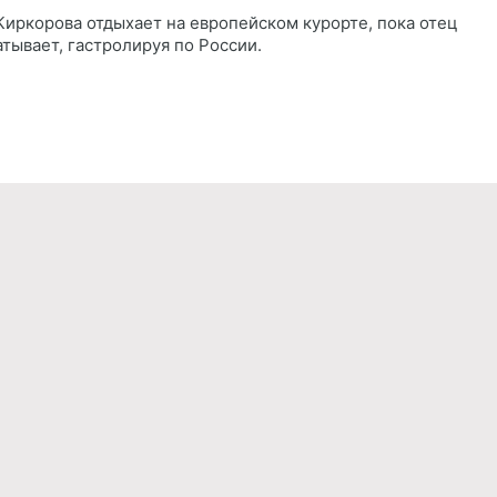
Киркорова отдыхает на европейском курорте, пока отец
атывает, гастролируя по России.
Реклама
Правила обработки персональных дан