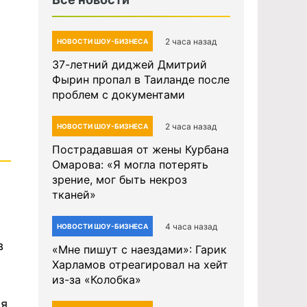
2 часа назад
НОВОСТИ ШОУ-БИЗНЕСА
37-летний диджей Дмитрий
Фырин пропал в Таиланде после
проблем с документами
2 часа назад
НОВОСТИ ШОУ-БИЗНЕСА
Пострадавшая от жены Курбана
Омарова: «Я могла потерять
зрение, мог быть некроз
тканей»
4 часа назад
НОВОСТИ ШОУ-БИЗНЕСА
в
«Мне пишут с наездами»: Гарик
Харламов отреагировал на хейт
из-за «Колобка»
ля