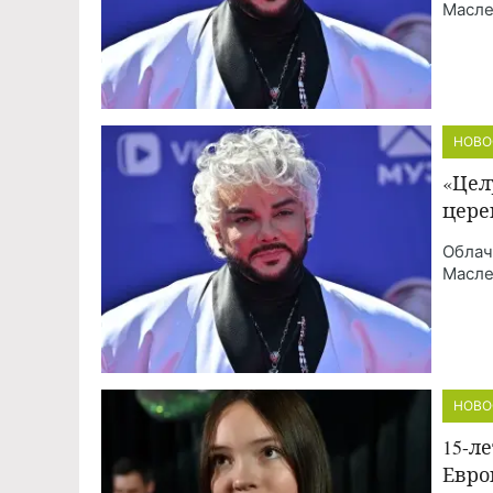
Масле
НОВО
«Цел
цере
Облач
Масле
НОВО
15-л
Евро