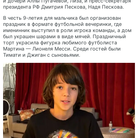
и дочери Аллы Пугачевой, Лиза, и пресс-секретаря
президента РФ Дмитрия Пескова, Надя Пескова.
В честь 9-летия для мальчика был организован
праздник в формате футбольной вечеринки, где
именинник выступил в роли игрока команды, а дом
был украшен шарами в виде мячей. Праздничный
торт украсила фигурка любимого футболиста
Мартина — Лионеля Месси. Среди гостей были
Тимати и Джиган с сыновьями.