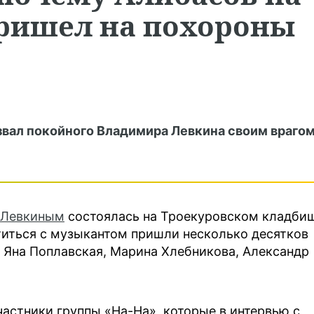
пришел на похороны
вал покойного Владимира Левкина своим врагом
 Левкиным
состоялась на Троекуровском кладби
ститься с музыкантом пришли несколько десятков
 Яна Поплавская, Марина Хлебникова, Александр
астники группы «На-На», которые в интервью с