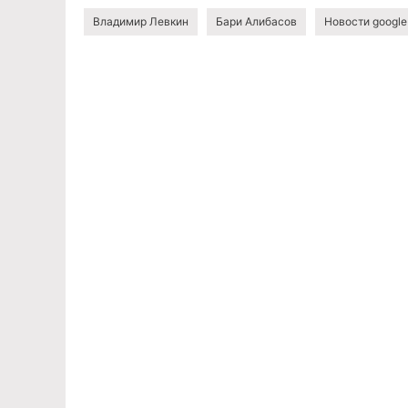
Владимир Левкин
Бари Алибасов
Новости google