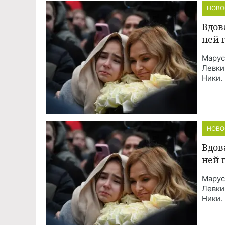
НОВО
Вдов
ней 
Марус
Левки
Ники.
НОВО
Вдов
ней 
Марус
Левки
Ники.