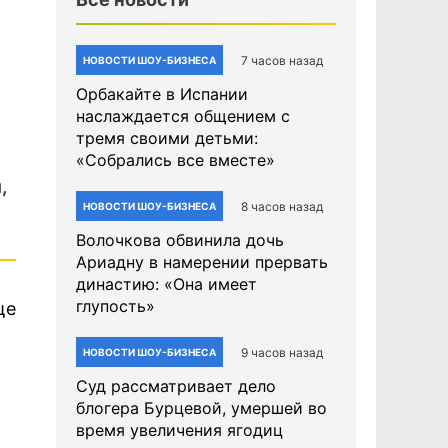
7 часов назад
НОВОСТИ ШОУ-БИЗНЕСА
Орбакайте в Испании
наслаждается общением с
тремя своими детьми:
«Собрались все вместе»
,
8 часов назад
НОВОСТИ ШОУ-БИЗНЕСА
Волочкова обвинила дочь
Ариадну в намерении прервать
династию: «Она имеет
глупость»
ще
9 часов назад
НОВОСТИ ШОУ-БИЗНЕСА
Суд рассматривает дело
блогера Бурцевой, умершей во
время увеличения ягодиц