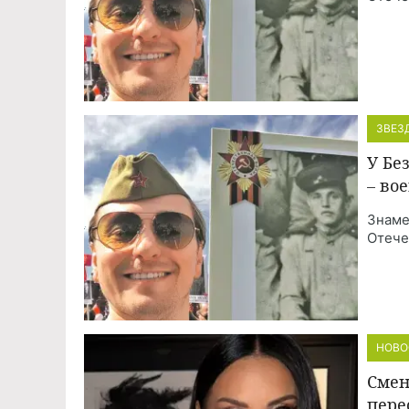
ЗВЕЗ
У Бе
– во
Знаме
Отече
НОВО
Смен
пере