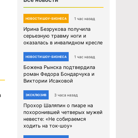
1 час назад
НОВОСТИ ШОУ-БИЗНЕСА
Ирина Безрукова получила
серьезную травму ноги и
оказалась в инвалидном кресле
1 час назад
НОВОСТИ ШОУ-БИЗНЕСА
Божена Рынска подтвердила
роман Федора Бондарчука и
Виктории Исаковой
а
3 часа назад
ЭКСКЛЮЗИВ
Прохор Шаляпин о пиаре на
похоронившей четверых мужей
невесте: «Не собираемся
ходить на ток-шоу»