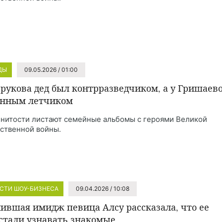
ДЫ
09.05.2026 / 01:00
зрукова дед был контрразведчиком, а у Гришаев
енным летчиком
нитости листают семейные альбомы с героями Великой
ственной войны.
СТИ ШОУ-БИЗНЕСА
09.04.2026 / 10:08
ившая имидж певица Алсу рассказала, что ее
стали узнавать знакомые