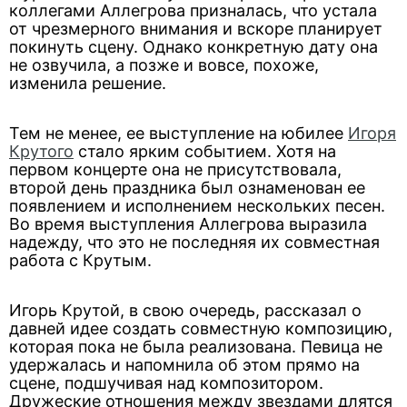
коллегами Аллегрова призналась, что устала
от чрезмерного внимания и вскоре планирует
покинуть сцену. Однако конкретную дату она
не озвучила, а позже и вовсе, похоже,
изменила решение.
Тем не менее, ее выступление на юбилее
Игоря
Крутого
стало ярким событием. Хотя на
первом концерте она не присутствовала,
второй день праздника был ознаменован ее
появлением и исполнением нескольких песен.
Во время выступления Аллегрова выразила
надежду, что это не последняя их совместная
работа с Крутым.
Игорь Крутой, в свою очередь, рассказал о
давней идее создать совместную композицию,
которая пока не была реализована. Певица не
удержалась и напомнила об этом прямо на
сцене, подшучивая над композитором.
Дружеские отношения между звездами длятся