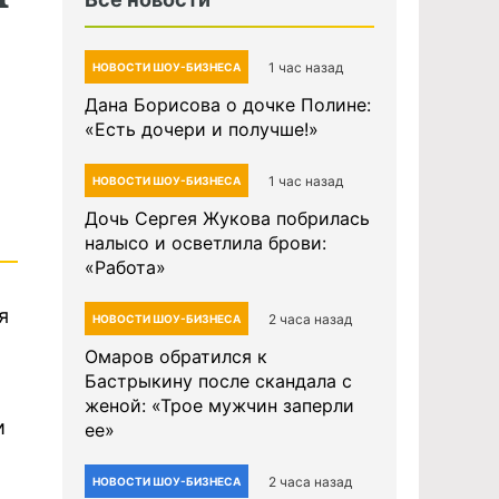
1 час назад
НОВОСТИ ШОУ-БИЗНЕСА
Дана Борисова о дочке Полине:
«Есть дочери и получше!»
1 час назад
НОВОСТИ ШОУ-БИЗНЕСА
Дочь Сергея Жукова побрилась
налысо и осветлила брови:
«Работа»
я
2 часа назад
НОВОСТИ ШОУ-БИЗНЕСА
Омаров обратился к
Бастрыкину после скандала с
женой: «Трое мужчин заперли
и
ее»
2 часа назад
НОВОСТИ ШОУ-БИЗНЕСА