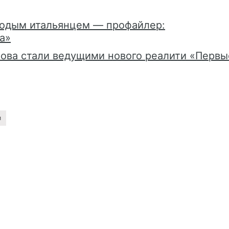
лодым итальянцем — профайлер:
а»
ова стали ведущими нового реалити «Первы
и