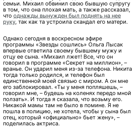
семьи. Михаил обвинил свою бывшую супругу
в том, что она плохая мать, а также рассказал,
что
однажды вынужден был поднять на нее
руку
, так как та устроила скандал его матери.
Однако сегодня в воскресном эфире
программы «Звезды сошлись» Ольга Лысак
впервые ответила своему бывшему мужу и
отцу ее сына. «Михаил лжет! Все, что он
говорил в программе «Секрет на миллион», –
вранье. Он ударил меня из-за телефона. Никита
тогда только родился, и телефон был
единственной моей связью с миром. А он мне
его заблокировал. «Ты у меня попляшешь, –
говорил мне, – будешь на коленях передо мной
ползать». И тогда я сказала, что возьму его.
Никакой мамы там не было в помине. Я не
пошла в полицию, не хотела, чтобы у сына был
отец, который «официально» бьет жену», –
поделилась актриса.