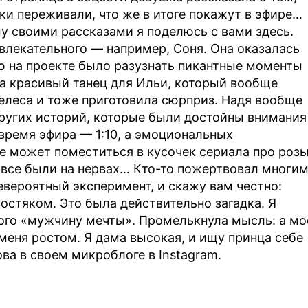
ки переживали, что же в итоге покажут в эфире…
му своими рассказами я поделюсь с вами здесь.
влекательного — например, Соня. Она оказалась
ью на проекте было разузнать пикантные моменты
а красивый танец для Ильи, который вообще
елеса и тоже приготовила сюрприз. Надя вообще
ругих историй, которые были достойны внимания
о время эфира — 1:10, а эмоциональных
е может поместиться в кусочек сериала про розы
все были на нервах… Кто-то пожертвовал многим
евероятный эксперимент, и скажу вам честно:
лостяком. Это была действительно загадка. Я
мого «мужчину мечты». Промелькнула мысль: а мо
меня ростом. Я дама высокая, и ищу принца себе
ва в своем микроблоге в Instagram.