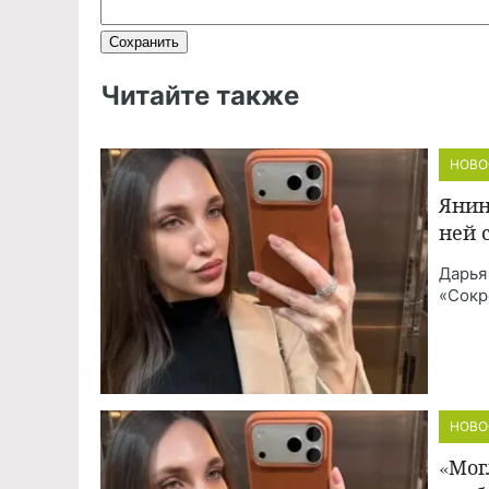
Читайте также
НОВО
Янин
ней 
Дарья
«Сокр
НОВО
«Мог