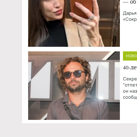
— об
Дарья
«Сокр
НОВО
40-л
Секре
"отпе
он на
сообщ
НОВО