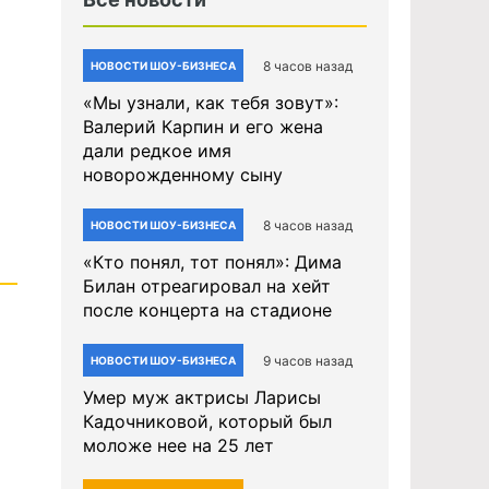
8 часов назад
НОВОСТИ ШОУ-БИЗНЕСА
«Мы узнали, как тебя зовут»:
Валерий Карпин и его жена
дали редкое имя
новорожденному сыну
8 часов назад
НОВОСТИ ШОУ-БИЗНЕСА
«Кто понял, тот понял»: Дима
Билан отреагировал на хейт
после концерта на стадионе
9 часов назад
НОВОСТИ ШОУ-БИЗНЕСА
Умер муж актрисы Ларисы
Кадочниковой, который был
моложе нее на 25 лет