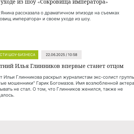
 уходе из шоу «Сокровища императора»
 Янина рассказала о драматичном эпизоде на съемках
овищ императора» и своем уходе из шоу.
СТИ ШОУ-БИЗНЕСА
22.06.2025 / 10:58
етний Илья Глинников впервые станет отцом
т Ильи Глинникова раскрыл журналистам экс-солист групп
тые мошенники" Гарик Богомазов. Имя возлюбленной актер
зывать не стал. О том, что Глинников женился, также не
алось.
СТИ ШОУ-БИЗНЕСА
8 часов назад