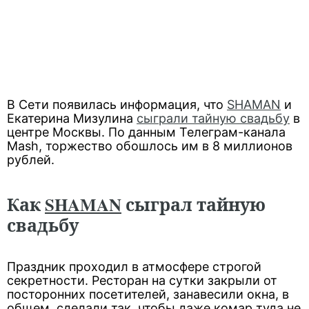
В Сети появилась информация, что
SHAMAN
и
Екатерина Мизулина
сыграли тайную свадьбу
в
центре Москвы. По данным Телеграм-канала
Mash, торжество обошлось им в 8 миллионов
рублей.
Как
SHAMAN
сыграл тайную
свадьбу
Праздник проходил в атмосфере строгой
секретности. Ресторан на сутки закрыли от
посторонних посетителей, занавесили окна, в
общем, сделали так, чтобы даже комар туда не