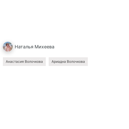
Наталья
Михеева
Анастасия Волочкова
Ариадна Волочкова