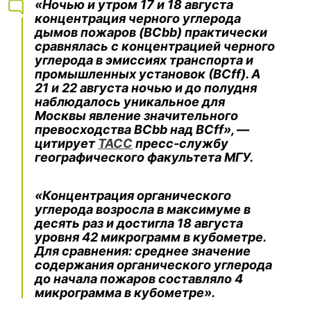
«Ночью и утром 17 и 18 августа
концентрация черного углерода
дымов пожаров (BCbb) практически
сравнялась с концентрацией черного
углерода в эмиссиях транспорта и
промышленных установок (ВСff). А
21 и 22 августа ночью и до полудня
наблюдалось уникальное для
Москвы явление значительного
превосходства BCbb над ВСff», —
цитирует
ТАСС
пресс-службу
географического факультета МГУ.
«Концентрация органического
углерода возросла в максимуме в
десять раз и достигла 18 августа
уровня 42 микрограмм в кубометре.
Для сравнения: среднее значение
содержания органического углерода
до начала пожаров составляло 4
микрограмма в кубометре».