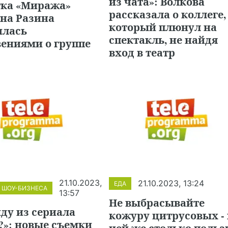
из чата»: Волкова
тка «Миража»
рассказала о коллеге,
ана Разина
который плюнул на
илась
спектакль, не найдя
вениями о группе
вход в театр
21.10.2023,
21.10.2023, 13:24
ЕДА
 ШОУ-БИЗНЕСА
13:57
Не выбрасывайте
ду из сериала
кожуру цитрусовых - 
?»: новые съемки