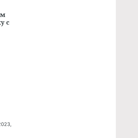
ем
у с
2023,