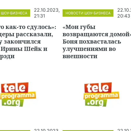
22.10.2023,
22.10
 ШОУ-БИЗНЕСА
НОВОСТИ ШОУ-БИЗНЕСА
21:31
20:43
о как-то сдулось»:
«Мои губы
деры рассказали,
возвращаются домой»
у закончился
Боня похвасталась
 Ирины Шейк и
улучшениями во
Брэди
внешности
22.10.2023,
22.10