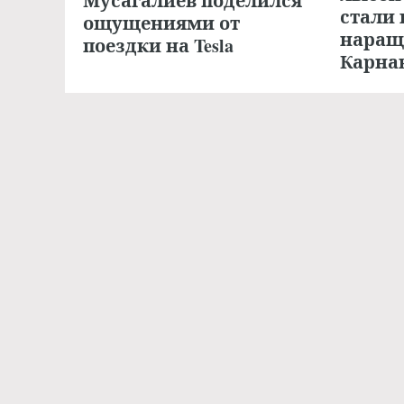
Мусагалиев поделился
стали
ощущениями от
наращ
поездки на Tesla
Карна
21.10.2023, 12:55
LIFEHACK
НОВОСТИ
Вот это экономия: как из
Звезд
одного куска мыла
Берто
сделать десять
Беллу