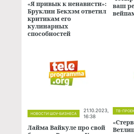
«Я привык к ненависти»:
ваш ре
Бруклин Бекхэм ответил
вейпа
критикам его
кулинарных
способностей
21.10.2023,
ТВ-ПРОЕ
НОВОСТИ ШОУ-БИЗНЕСА
16:38
«Стерв
Лайма Вайкуле про свой
Ветлиц