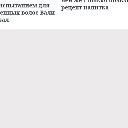
ней же столько польз
 испытанием для
рецепт напитка
енных волос Вали
вал
21.10.2023,
21.10.
 ШОУ-БИЗНЕСА
НОВОСТИ ШОУ-БИЗНЕСА
09:53
09:35
ы сошлись: Тим
«Фильтры и ретушь 
н и Моника
это дьявол»:
ччи вышли в свет
супермодель Линда