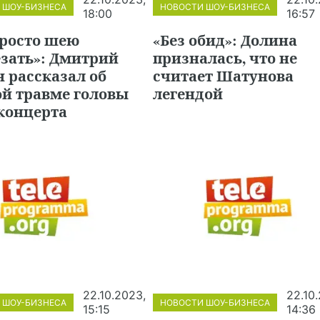
 ШОУ-БИЗНЕСА
НОВОСТИ ШОУ-БИЗНЕСА
18:00
16:57
просто шею
«Без обид»: Долина
езать»: Дмитрий
призналась, что не
 рассказал об
считает Шатунова
ой травме головы
легендой
концерта
22.10.2023,
22.10
 ШОУ-БИЗНЕСА
НОВОСТИ ШОУ-БИЗНЕСА
15:15
14:36