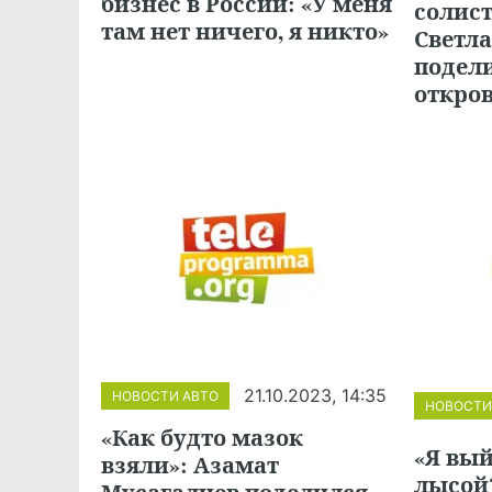
бизнес в России: «У меня
солис
там нет ничего, я никто»
Светл
подел
откро
21.10.2023, 14:35
НОВОСТИ АВТО
НОВОСТИ
«Как будто мазок
«Я вый
взяли»: Азамат
лысой