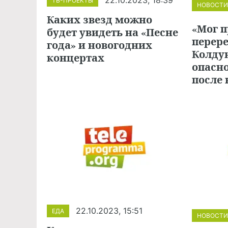
22.10.2023, 18:39
ТВ-ПРОЕКТЫ
НОВОСТИ
Каких звезд можно
«Мог 
будет увидеть на «Песне
перер
года» и новогодних
Колдун
концертах
опасн
после 
22.10.2023, 15:51
ЕДА
НОВОСТИ