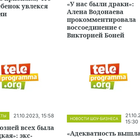
«У нас были драки»:
бенок увлекся
Алена Водонаева
ми
прокомментировала
воссоединение с
Викторией Боней
21.10.
21.10.2023, 15:58
КТЫ
НОВОСТИ ШОУ-БИЗНЕСА
15:30
озней всех была
«Адекватность вышл
кая»: экс-