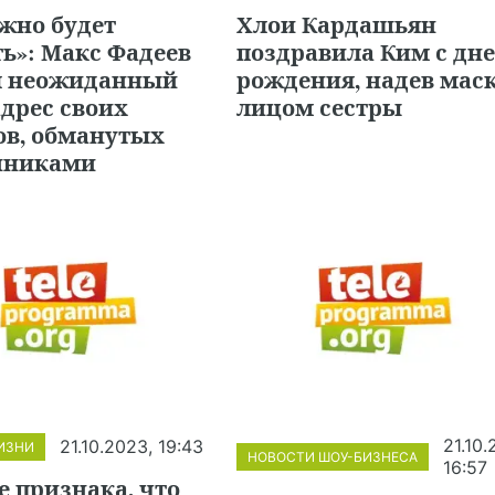
жно будет
Хлои Кардашьян
ь»: Макс Фадеев
поздравила Ким с дн
л неожиданный
рождения, надев маск
адрес своих
лицом сестры
ов, обманутых
нниками
21.10.
21.10.2023, 19:43
ИЗНИ
НОВОСТИ ШОУ-БИЗНЕСА
16:57
 признака, что