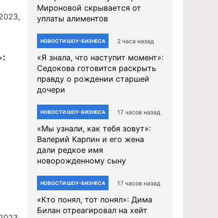
Мироновой скрывается от
.2023,
уплаты алиментов
2 часа назад
НОВОСТИ ШОУ-БИЗНЕСА
:
«Я знала, что наступит момент»:
Седокова готовится раскрыть
правду о рождении старшей
дочери
17 часов назад
НОВОСТИ ШОУ-БИЗНЕСА
«Мы узнали, как тебя зовут»:
Валерий Карпин и его жена
дали редкое имя
новорожденному сыну
17 часов назад
НОВОСТИ ШОУ-БИЗНЕСА
«Кто понял, тот понял»: Дима
Билан отреагировал на хейт
.2023,