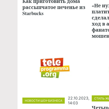
Как приготовить дома
«Не ну
рассыпчатое печенье из
платит
Starbucks
сдела
ход в 
фанат
моше
22.10.2023,
СТИЛЬ Ж
НОВОСТИ ШОУ-БИЗНЕСА
14:03
Четыре