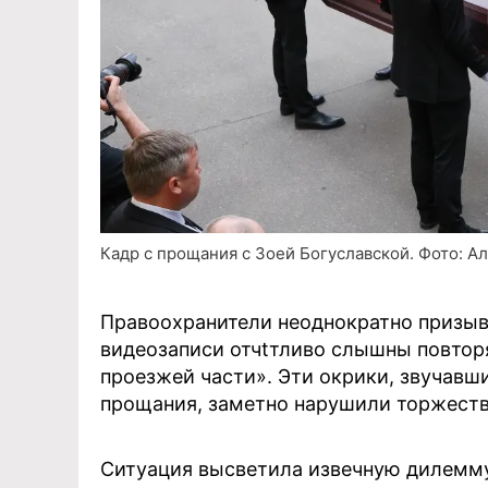
Кадр с прощания с Зоей Богуславской. Фото: Але
Правоохранители неоднократно призыв
видеозаписи отчtтливо слышны повтор
проезжей части». Эти окрики, звучавш
прощания, заметно нарушили торжест
Ситуация высветила извечную дилемму