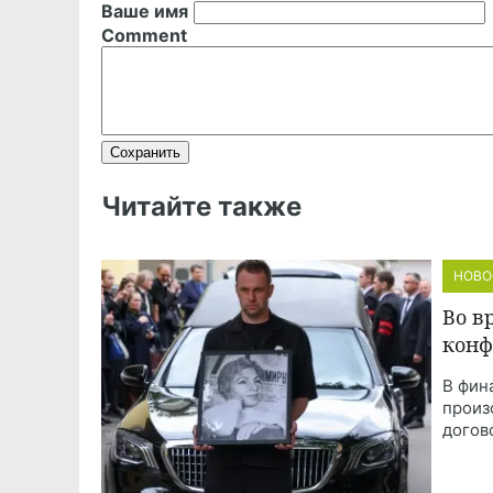
Ваше имя
Comment
Читайте также
НОВО
Во в
конф
В фин
произ
догов