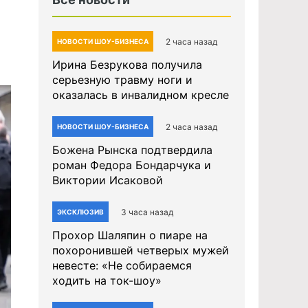
2 часа назад
НОВОСТИ ШОУ-БИЗНЕСА
Ирина Безрукова получила
серьезную травму ноги и
оказалась в инвалидном кресле
2 часа назад
НОВОСТИ ШОУ-БИЗНЕСА
Божена Рынска подтвердила
роман Федора Бондарчука и
Виктории Исаковой
3 часа назад
ЭКСКЛЮЗИВ
Прохор Шаляпин о пиаре на
похоронившей четверых мужей
невесте: «Не собираемся
ходить на ток-шоу»