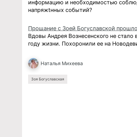
информацию и необходимостью соблюд
напряжtнных событий?
Прощание с Зоей Богуславской прошло
Вдовы Андрея Вознесенского не стало 
году жизни. Похоронили ее на Новоде
Наталья
Михеева
Зоя Богуславская