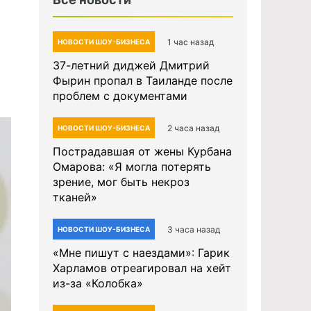
1 час назад
НОВОСТИ ШОУ-БИЗНЕСА
37-летний диджей Дмитрий
Фырин пропал в Таиланде после
проблем с документами
2 часа назад
НОВОСТИ ШОУ-БИЗНЕСА
Пострадавшая от жены Курбана
Омарова: «Я могла потерять
зрение, мог быть некроз
тканей»
3 часа назад
НОВОСТИ ШОУ-БИЗНЕСА
«Мне пишут с наездами»: Гарик
Харламов отреагировал на хейт
из-за «Колобка»