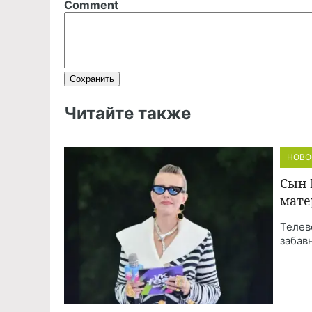
Comment
Читайте также
НОВО
Сын 
мате
Телев
забав