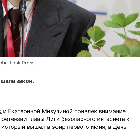
obal Look Press
ушала закон.
к
и Екатериной Мизулиной привлек внимание
етензии главы Лиги безопасного интернета к
который вышел в эфир первого июня, в День