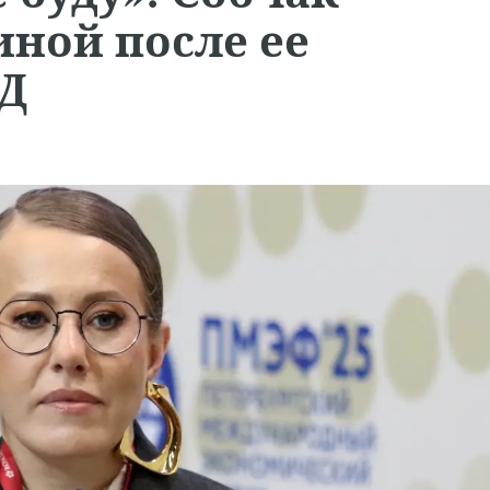
ной после ее
Д