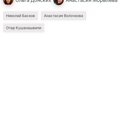
Ольга
Донских
Анастасия
Морылева
Николай Басков
Анастасия Волочкова
Отар Кушанашвили