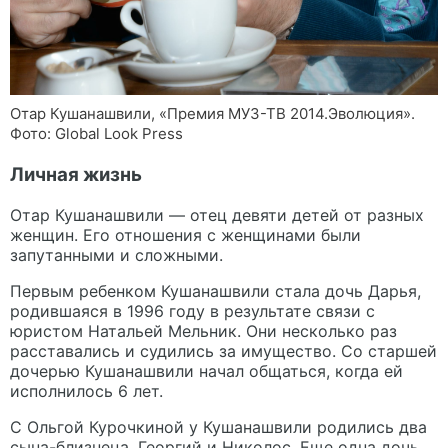
Отар Кушанашвили, «Премия МУЗ-ТВ 2014.Эволюция».
Фото: Global Look Press
Личная жизнь
Отар Кушанашвили — отец девяти детей от разных
женщин. Его отношения с женщинами были
запутанными и сложными.
Первым ребенком Кушанашвили стала дочь Дарья,
родившаяся в 1996 году в результате связи с
юристом Натальей Мельник. Они несколько раз
расставались и судились за имущество. Со старшей
дочерью Кушанашвили начал общаться, когда ей
исполнилось 6 лет.
С Ольгой Курочкиной у Кушанашвили родились два
сына-близнеца, Георгий и Николос. Еще одна дочь,