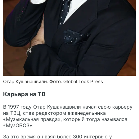
Отар Кушанашвили. Фото: Global Look Press
Карьера на ТВ
В 1997 году Отар Кушанашвили начал свою карьеру
на ТВЦ, став редактором еженедельника
«Музыкальная правда», который тогда назывался
«МузОБОЗ».
За это время он взял более 300 интервью у